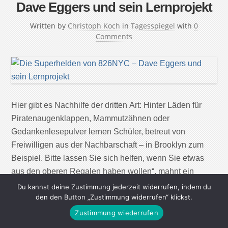
Dave Eggers und sein Lernprojekt
Written by
Christoph Koch
in
Tagesspiegel
with
0
Comments
Hier gibt es Nachhilfe der dritten Art: Hinter Läden für
Piratenaugenklappen, Mammutzähnen oder
Gedankenlesepulver lernen Schüler, betreut von
Freiwilligen aus der Nachbarschaft – in Brooklyn zum
Beispiel. Bitte lassen Sie sich helfen, wenn Sie etwas
aus den oberen Regalen haben wollen“, mahnt ein
Schild, „Schweben und ausfahrbare Gliedmaßen
Du kannst deine Zustimmung jederzeit widerrufen, indem du
den den Button „Zustimmung widerrufen“ klickst.
verboten.“ Auf einem anderen wird darauf hingewiesen,
[…]
Zustimmung wiederrufen