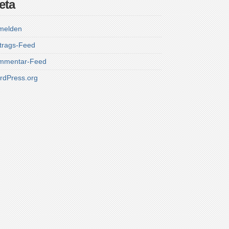
eta
melden
trags-Feed
mmentar-Feed
rdPress.org