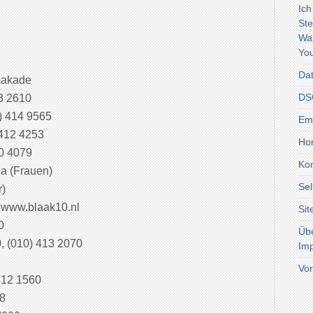
Ich
Ste
Wa
You
Dat
makade
DSG
3 2610
0) 414 9565
Emo
 412 4253
Ho
40 4079
Kon
5a (Frauen)
Sel
r)
, www.blaak10.nl
Si
0
Üb
, (010) 413 2070
Im
Vor
 412 1560
18