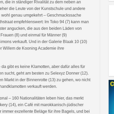
n, die in ständiger Rivalität zu dem neben an
eher die Leute von der Kunstschule und andere
as wohl genau umgekehrt – Geschmackssache
thstraat empfehlenswert: Im Toko 94 (7) kann man
ter angucken, die aus den beiden Läden von
Frauen (8) und einmal für Männer (9)
mons verkauft. Und in der Galerie Blaak 10 (10)
er Willem de Kooning Academie ihre
 da gibt es keine Klamotten, aber dafür alles für
en sucht, geht am besten zu Selexyz Donner (12).
n Markt in der Binnenrotte (13) zu gehen, wo nicht
handklamotten verkauft werden.
onal – 160 Nationalitäten leben hier, das merkt
ery (14), ein Café mit marokkanisch-jüdischer
 immer exzellente Beläge für ihre Bagels, und bei