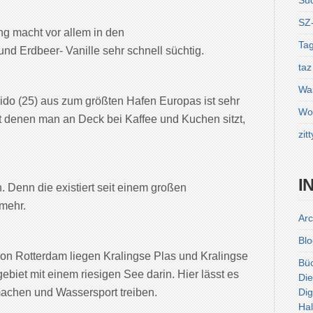
Sü
SZ
ng macht vor allem in den
Tag
 Erdbeer- Vanille sehr schnell süchtig.
taz
Was
pido (25) aus zum größten Hafen Europas ist sehr
Wol
 denen man an Deck bei Kaffee und Kuchen sitzt,
zitt
I
n. Denn die existiert seit einem großen
 mehr.
Arc
Blo
on Rotterdam liegen Kralingse Plas und Kralingse
Bü
biet mit einem riesigen See darin. Hier lässt es
Die
achen und Wassersport treiben.
Dig
Hal