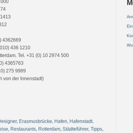
M
7000
174
2 1413
An
0812
Ein
Ko
) 4362669
Wo
(010) 436 1210
otterdam. Tel. +31 (0) 10 2974 500
10) 4365763
10) 275 9989
h von der Innenstadt)
esigner
,
Erasmusbrücke
,
Hafen
,
Hafenstadt
,
eise
,
Restaurants
,
Rotterdam
,
Städteführer
,
Tipps
,