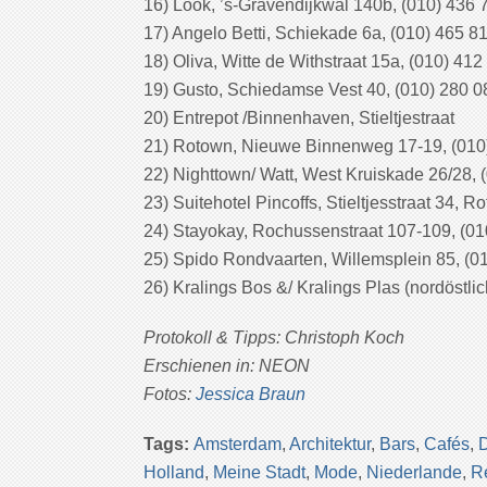
16) Look, ’s-Gravendijkwal 140b, (010) 436 
17) Angelo Betti, Schiekade 6a, (010) 465 8
18) Oliva, Witte de Withstraat 15a, (010) 41
19) Gusto, Schiedamse Vest 40, (010) 280 
20) Entrepot /Binnenhaven, Stieltjestraat
21) Rotown, Nieuwe Binnenweg 17-19, (010
22) Nighttown/ Watt, West Kruiskade 26/28, 
23) Suitehotel Pincoffs, Stieltjesstraat 34, R
24) Stayokay, Rochussenstraat 107-109, (0
25) Spido Rondvaarten, Willemsplein 85, (0
26) Kralings Bos &/ Kralings Plas (nordöstlic
Protokoll & Tipps: Christoph Koch
Erschienen in: NEON
Fotos:
Jessica Braun
Tags:
Amsterdam
,
Architektur
,
Bars
,
Cafés
,
D
Holland
,
Meine Stadt
,
Mode
,
Niederlande
,
R