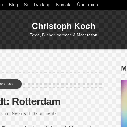
on
Blog
Self-Tracking
Kontakt
Über mich
Christoph Koch
Texte, Bücher, Vorträge & Moderation
M
8/09/2008
dt: Rotterdam
och
in
Neon
with
0 Comments