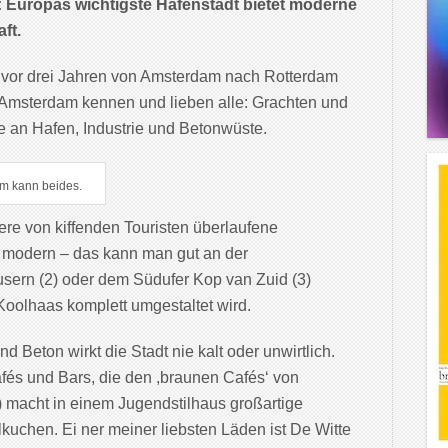
 Europas wichtigste Hafenstadt bietet moderne
ft.
h vor drei Jahren von Amsterdam nach Rotterdam
. Amsterdam kennen und lieben alle: Grachten und
ie an Hafen, Industrie und Betonwüste.
am kann beides.
ere von kiffenden Touristen überlaufene
nd modern – das kann man gut an der
sern (2) oder dem Südufer Kop van Zuid (3)
oolhaas komplett umgestaltet wird.
d Beton wirkt die Stadt nie kalt oder unwirtlich.
fés und Bars, die den ,braunen Cafés‘ von
) macht in einem Jugendstilhaus großartige
chen. Ei ner meiner liebsten Läden ist De Witte