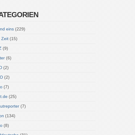
ATEGORIEN
nd eins
(229)
 Zeit
(15)
Z
(9)
ter
(6)
D
(2)
O
(2)
ro
(7)
zt.de
(25)
utreporter
(7)
on
(134)
do
(8)