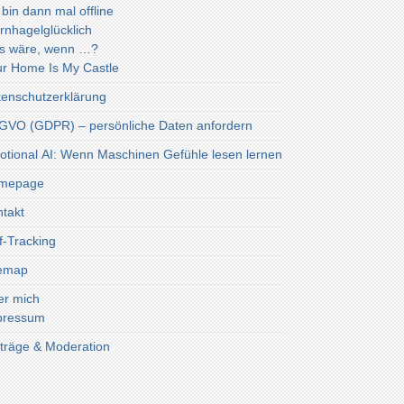
 bin dann mal offline
rnhagelglücklich
s wäre, wenn …?
r Home Is My Castle
enschutzerklärung
VO (GDPR) – persönliche Daten anfordern
tional AI: Wenn Maschinen Gefühle lesen lernen
mepage
takt
f-Tracking
temap
er mich
pressum
träge & Moderation