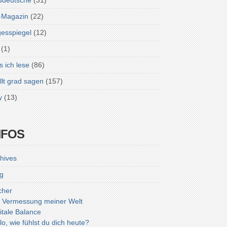
ddeutsche
(31)
-Magazin
(22)
esspiegel
(12)
(1)
 ich lese
(86)
lt grad sagen
(157)
y
(13)
NFOS
hives
g
cher
 Vermessung meiner Welt
itale Balance
lo, wie fühlst du dich heute?