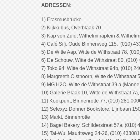
ADRESSEN:
1) Erasmusbrücke
2) Kijkkubus, Overblaak 70
3) Kap von Zuid, Wilhelminaplein & Wilheli
4) Café Sifj, Oude Binnenweg 115, (010) 43
5) De Witte Aap, Witte de Withstraat 78, (01
6) De Schouw, Witte de Withstraat 80, (010)
7) Toko 94, Witte de Withstraat 94b, (010) 2
8) Margreeth Olsthoorn, Witte de Withstraat 
9) MG H2O, Witte de Withstraat 39 a (Männe
10) Galerie Blaak 10, Witte de Withstraat 7a
11) Kookpunt, Binnenrotte 77, (010) 281 000
12) Selexyz Donner Bookstore, Lijnbaan 150
13) Markt, Binnenrotte
14) Bagel Bakery, Schilderstraat 57a, (010)
15) Tai-Wu, Mauritsweg 24-26, (010) 43308