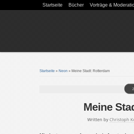
Startseite
Bücher
Vorträge & Moderati
Startseite
»
Neon
»
Meine Stadt: Rotterdam
2
Meine Sta
Written by
Christoph K