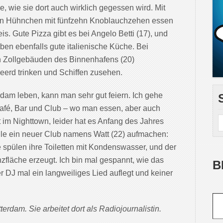
 wie sie dort auch wirklich gegessen wird. Mit
 ein Hühnchen mit fünfzehn Knoblauchzehen essen
. Gute Pizza gibt es bei Angelo Betti (17), und
ben ebenfalls gute italienische Küche. Bei
n Zollgebäuden des Binnenhafens (20)
eerd trinken und Schiffen zusehen.
rdam leben, kann man sehr gut feiern. Ich gehe
afé, Bar und Club – wo man essen, aber auch
 im Nighttown, leider hat es Anfang des Jahres
lle ein neuer Club namens Watt (22) aufmachen:
 spülen ihre Toiletten mit Kondenswasser, und der
fläche erzeugt. Ich bin mal gespannt, wie das
B
r DJ mal ein langweiliges Lied auflegt und keiner
Gib deine E-Mail-Adr
terdam. Sie arbeitet dort als Radiojournalistin.