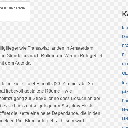
e ist sie gerade
K
bra
Die
FA
lligflieger wie Transavia) landen in Amsterdam
Flu
eine Stunde bis nach Rotterdam. Wer im Ruhrgebiet
mit dem Auto da.
FT
GE
Int
lte im Suite Hotel Pincoffs (23, Zimmer ab 125
hat liebevoll gestaltete Räume – wie
jet
eheimzugang zur Straße, ohne dass Besuch an der
Kra
t es sich im zentral gelegenen Stayokay Hostel
Ne
öffnet die Kette eine neue Dependance, die in den
Ni
itekten Piet Blom untergebracht sein wird.