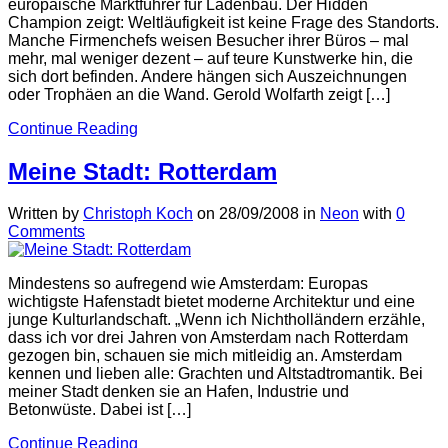
europäische Marktführer für Ladenbau. Der Hidden
Champion zeigt: Weltläufigkeit ist keine Frage des Standorts.
Manche Firmenchefs weisen Besucher ihrer Büros – mal
mehr, mal weniger dezent – auf teure Kunstwerke hin, die
sich dort befinden. Andere hängen sich Auszeichnungen
oder Trophäen an die Wand. Gerold Wolfarth zeigt […]
Continue Reading
Meine Stadt: Rotterdam
Written by
Christoph Koch
on
28/09/2008
in
Neon
with
0
Comments
Mindestens so aufregend wie Amsterdam: Europas
wichtigste Hafenstadt bietet moderne Architektur und eine
junge Kulturlandschaft. „Wenn ich Nichtholländern erzähle,
dass ich vor drei Jahren von Amsterdam nach Rotterdam
gezogen bin, schauen sie mich mitleidig an. Amsterdam
kennen und lieben alle: Grachten und Altstadtromantik. Bei
meiner Stadt denken sie an Hafen, Industrie und
Betonwüste. Dabei ist […]
Continue Reading