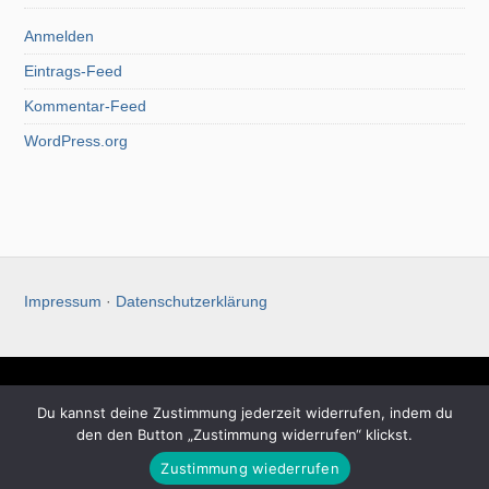
Anmelden
Eintrags-Feed
Kommentar-Feed
WordPress.org
Impressum
·
Datenschutzerklärung
Christoph Koch
Du kannst deine Zustimmung jederzeit widerrufen, indem du
den den Button „Zustimmung widerrufen“ klickst.
© 2026 Christoph Koch. All rights reserved.
Theme by Solostream
.
Zustimmung wiederrufen