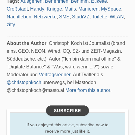
Tags:
Ausgehen
,
Benehmen
,
Benimm
,
Etikette
,
Großstadt
,
Handy
,
Knigge
,
Mails
,
Manieren
,
MySpace
,
Nachtleben
,
Netzwerke
,
SMS
,
StudiVZ
,
Toilette
,
WLAN
,
zitty
About the Author
: Christoph Koch ist Journalist (brand
eins, GEO, NEON, Wired, GQ, SZ- und ZEIT-Magazin,
Süddeutsche, etc.), Autor ("Ich bin dann mal offline" &
"Digitale Balance" & "Was, wäre wenn ...?") sowie
Moderator und
Vortragsredner
. Auf Twitter als
@christophkoch
unterwegs, bei Mastodon
@christophkoch@masto.ai
More from this author
.
SUBSCRIBE
If you enjoyed this article, subscribe now to
receive more just like it.