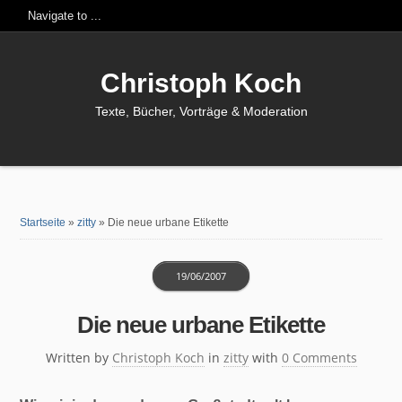
Christoph Koch
Texte, Bücher, Vorträge & Moderation
Startseite
»
zitty
»
Die neue urbane Etikette
19/06/2007
Die neue urbane Etikette
Written by
Christoph Koch
in
zitty
with
0 Comments