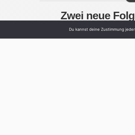
Zwei neue Fol
Man
Du kannst deine Zustimmung jederz
Written by
Christoph Koch
i
Zwei neue Folgen der Manierenkolumne auf s
Folge geht es um das unzuvilisierte Verhalte
Supermarktkasse. Den egal, wie gut sich d
„selbstverständlich“ für sie anständige Man
sie sich wieder in wilde Tiere. Gutes Beneh
Cont