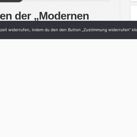
gen der „Modernen
ieren“
eit widerrufen, indem du den den Button „Zustimmung widerrufen“ klic
n
Wollt grad sagen
with
0 Comments
tern.de sind inzwischen online. In der einen
n paarungsreifer Großstädter an der
ie Menschen sonst benehmen und wie
ieren sind – an der Suppermarktkasse verwandeln
men […]
inue Reading