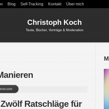
on
Blog
Self-Tracking
Kontakt
Über mich
Christoph Koch
Texte, Bücher, Vorträge & Moderation
M
Manieren
8/06/2009
 Zwölf Ratschläge für