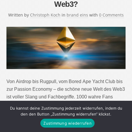
Web3?
Written by
Christoph Koch
in
brand eins
with
0 Comments
Von Airdrop bis Rugpull, vom Bored Ape Yacht Club bis
zur Passion Economy – die schöne neue Welt des Web3
ist voller Slang und Fachbegriffe. 1000 wahre Fans
Konzept, das erstmals 2008 in einem Essay des
Du kannst deine Zustimmung jederzeit widerrufen, indem du
»Wired«-Gründers Kevin Kelly beschrieben wurde. Er
den den Button „Zustimmung widerrufen“ klickst.
rechnet vor, dass ein erfolgreicher → Creator kein
Zustimmung wiederrufen
Millionenpublikum brauche. Stattdessen genügten „1000