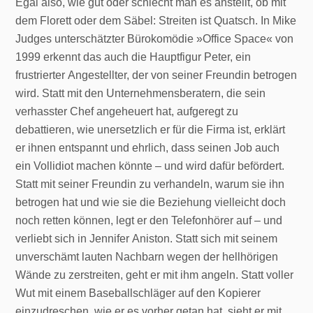
Egal also, wie gut oder schlecht man es anstellt, ob mit
dem Florett oder dem Säbel: Streiten ist Quatsch. In Mike
Judges unterschätzter Bürokomödie »Office Space« von
1999 erkennt das auch die Hauptfigur Peter, ein
frustrierter Angestellter, der von seiner Freundin betrogen
wird. Statt mit den Unternehmensberatern, die sein
verhasster Chef angeheuert hat, aufgeregt zu
debattieren, wie unersetzlich er für die Firma ist, erklärt
er ihnen entspannt und ehrlich, dass seinen Job auch
ein Vollidiot machen könnte – und wird dafür befördert.
Statt mit seiner Freundin zu verhandeln, warum sie ihn
betrogen hat und wie sie die Beziehung vielleicht doch
noch retten können, legt er den Telefonhörer auf – und
verliebt sich in Jennifer Aniston. Statt sich mit seinem
unverschämt lauten Nachbarn wegen der hellhörigen
Wände zu zerstreiten, geht er mit ihm angeln. Statt voller
Wut mit einem Baseballschläger auf den Kopierer
einzudreschen, wie er es vorher getan hat, sieht er mit