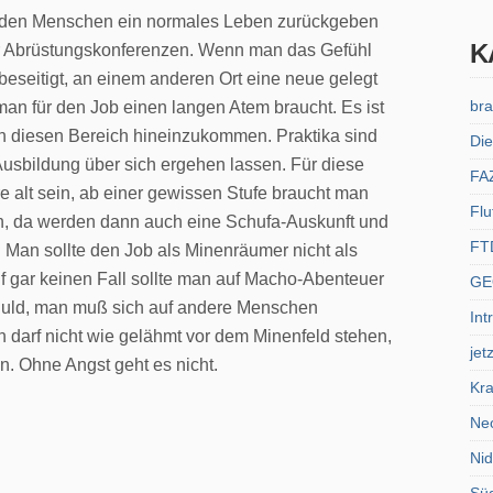
man den Menschen ein normales Leben zurückgeben
K
der Abrüstungskonferenzen. Wenn man das Gefühl
beseitigt, an einem anderen Ort eine neue gelegt
bra
man für den Job einen langen Atem braucht. Es ist
in diesen Bereich hineinzukommen. Praktika sind
Die
usbildung über sich ergehen lassen. Für diese
FA
e alt sein, ab einer gewissen Stufe braucht man
Flu
, da werden dann auch eine Schufa-Auskunft und
FT
. Man sollte den Job als Minenräumer nicht als
uf gar keinen Fall sollte man auf Macho-Abenteuer
GE
eduld, man muß sich auf andere Menschen
Int
an darf nicht wie gelähmt vor dem Minenfeld stehen,
jet
n. Ohne Angst geht es nicht.
Kra
Ne
Ni