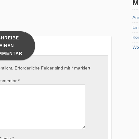
M
An
Ein
Ko
CHREIBE
EINEN
Wo
MMENTAR
tlicht.
Erforderliche Felder sind mit
*
markiert
mmentar
*
Name
*