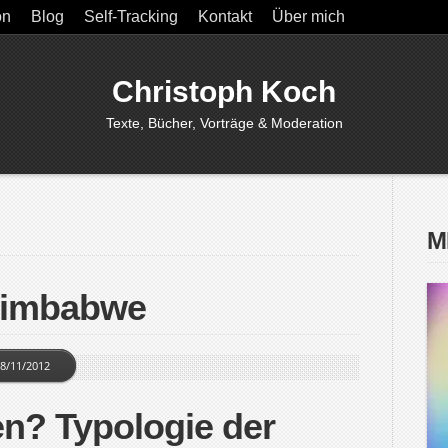
on
Blog
Self-Tracking
Kontakt
Über mich
Christoph Koch
Texte, Bücher, Vorträge & Moderation
M
Simbabwe
8/11/2012
n? Typologie der