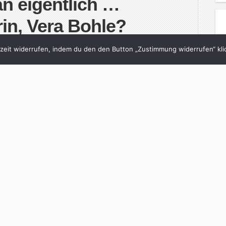
n eigentlich …
in, Vera Bohle?
 Koch
in
FAZ
with
1 Comment
eit widerrufen, indem du den den Button „Zustimmung widerrufen“ klic
nsehjournalistin und reiste fürs Fernsehen um die
n einzuschlagen, die deutlich weniger Ruhm, dafür