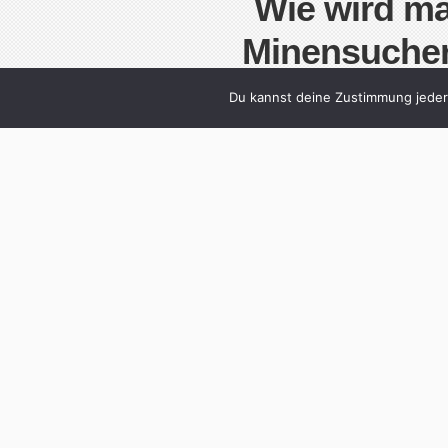
Wie wird ma
Minensucher
Written by
Christoph
Du kannst deine Zustimmung jederz
Vera Bohle war bereits eine erfolgreiche Fer
Welt. Dann entschloß sie sich, eine Laufbah