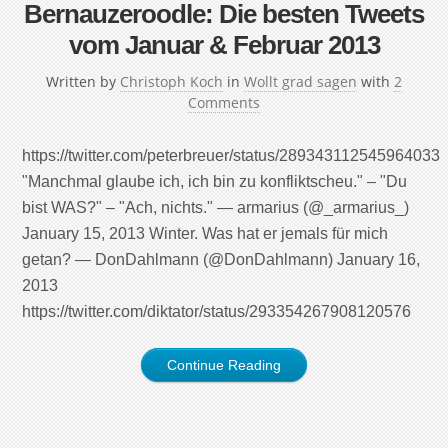
Bernauzeroodle: Die besten Tweets
vom Januar & Februar 2013
Written by
Christoph Koch
in
Wollt grad sagen
with
2
Comments
https://twitter.com/peterbreuer/status/289343112545964033
"Manchmal glaube ich, ich bin zu konfliktscheu." – "Du
bist WAS?" – "Ach, nichts." — armarius (@_armarius_)
January 15, 2013 Winter. Was hat er jemals für mich
getan? — DonDahlmann (@DonDahlmann) January 16,
2013
https://twitter.com/diktator/status/293354267908120576
Continue Reading