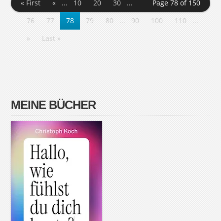
« First
«
...
10
20
30
...
Page 78 of 150
76
77
78
79
80
...
90
100
110
...
»
Last »
MEINE BÜCHER