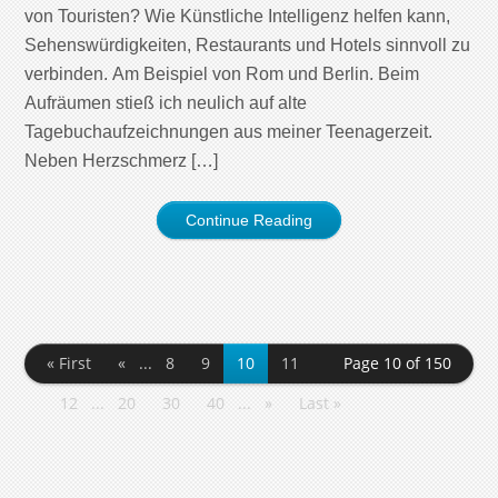
von Touristen? Wie Künstliche Intelligenz helfen kann,
Sehenswürdigkeiten, Restaurants und Hotels sinnvoll zu
verbinden. Am Beispiel von Rom und Berlin. Beim
Aufräumen stieß ich neulich auf alte
Tagebuchaufzeichnungen aus meiner Teenagerzeit.
Neben Herzschmerz […]
Continue Reading
« First
«
...
8
9
10
11
Page 10 of 150
12
...
20
30
40
...
»
Last »