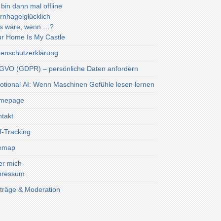
 bin dann mal offline
rnhagelglücklich
s wäre, wenn …?
r Home Is My Castle
enschutzerklärung
VO (GDPR) – persönliche Daten anfordern
tional AI: Wenn Maschinen Gefühle lesen lernen
mepage
takt
f-Tracking
temap
er mich
pressum
träge & Moderation