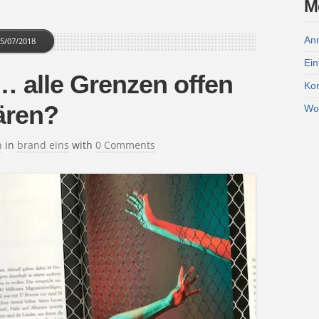
M
An
5/07/2018
Ein
 alle Grenzen offen
Ko
ären?
Wo
h
in
brand eins
with
0 Comments