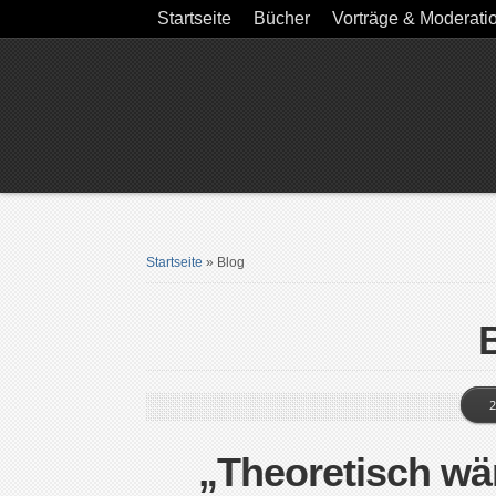
Startseite
Bücher
Vorträge & Moderati
Startseite
»
Blog
2
„Theoretisch wä