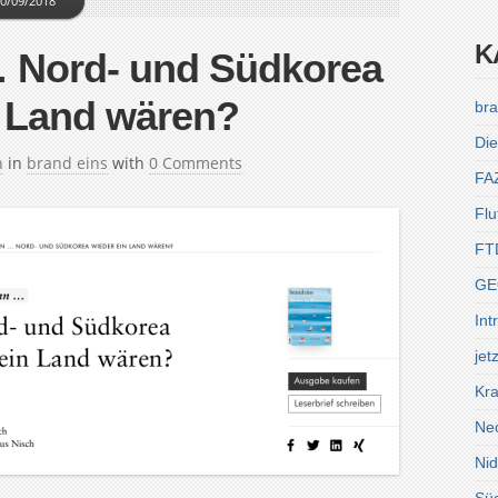
0/09/2018
K
 Nord- und Südkorea
n Land wären?
bra
Die
h
in
brand eins
with
0 Comments
FA
Flu
FT
GE
Int
jet
Kra
Ne
Ni