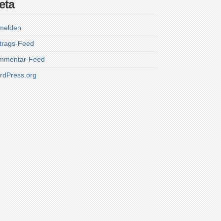
eta
melden
trags-Feed
mmentar-Feed
rdPress.org