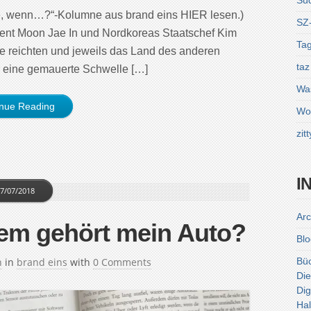
Sü
e, wenn…?“-Kolumne aus brand eins HIER lesen.)
SZ
dent Moon Jae In und Nordkoreas Staatschef Kim
Tag
de reichten und jeweils das Land des anderen
taz
ber eine gemauerte Schwelle […]
Was
inue Reading
Wol
zitt
I
7/07/2018
Arc
em gehört mein Auto?
Blo
h
in
brand eins
with
0 Comments
Bü
Die
Dig
Hal