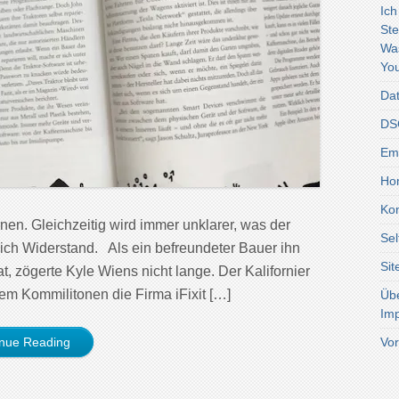
Ich
Ste
Wa
You
Dat
DSG
Emo
Ho
Kon
nen. Gleichzeitig wird immer unklarer, was der
Sel
sich Widerstand. Als ein befreundeter Bauer ihn
Si
t, zögerte Kyle Wiens nicht lange. Der Kalifornier
inem Kommilitonen die Firma iFixit […]
Üb
Im
inue Reading
Vor