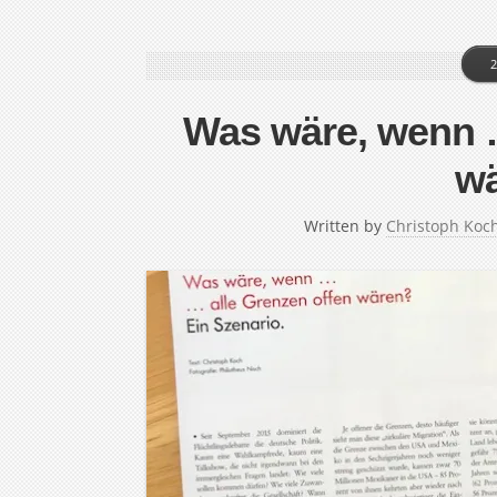
2
Was wäre, wenn …
w
Written by
Christoph Koc