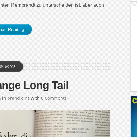
chten Rembrandt zu unterscheiden ist, aber auch
inue Reading
8/10/2018
ange Long Tail
h
in
brand eins
with
0 Comments