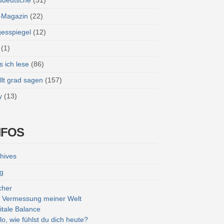
ddeutsche
(31)
-Magazin
(22)
esspiegel
(12)
(1)
 ich lese
(86)
lt grad sagen
(157)
y
(13)
NFOS
hives
g
cher
 Vermessung meiner Welt
itale Balance
lo, wie fühlst du dich heute?