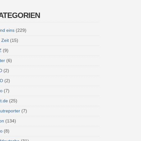
ATEGORIEN
nd eins
(229)
 Zeit
(15)
Z
(9)
ter
(6)
D
(2)
O
(2)
ro
(7)
zt.de
(25)
utreporter
(7)
on
(134)
do
(8)