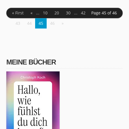
« First
«
...
10
20
30
...
42
Page 45 of 46
43
44
45
46
»
MEINE BÜCHER