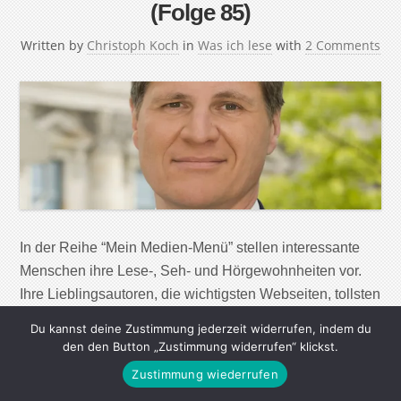
(Folge 85)
Written by
Christoph Koch
in
Was ich lese
with
2 Comments
In der Reihe “Mein Medien-Menü” stellen interessante
Menschen ihre Lese-, Seh- und Hörgewohnheiten vor.
Ihre Lieblingsautoren, die wichtigsten Webseiten, tollsten
Magazine, Zeitungen und Radiosendungen – aber auch
Du kannst deine Zustimmung jederzeit widerrufen, indem du
nützliche Apps und Werkzeuge, um in der immer
den den Button „Zustimmung widerrufen“ klickst.
größeren Menge von Informationen, den Überblick zu
Zustimmung wiederrufen
behalten und Wichtiges von Unwichtigem zu trennen.