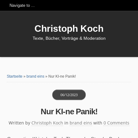
Christoph Koch
Texte, Bücher, Vorträge & Moderation
Startseite
»
brand eins
»
Nur KI-ne Panik!
06/12/2023
Nur KI-ne Panik!
Written by
Christoph Koch
in
brand eins
with
0 Comments