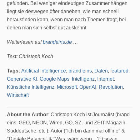
gefunden. Bei weniger eindeutigen Zusammenhängen
liegt sie deswegen öfter daneben, wie man schnell
herausfinden kann, wenn man nach Themen fragt, bei
denen man sich selbst gut auskennt.
Weiterlesen auf
brandeins.de
…
Text: Christoph Koch
Tags:
Artificial Intelligence
,
brand eins
,
Daten
,
featured
,
Generative KI
,
Google Maps
,
Intelligenz
,
Internet
,
Künstliche Intelligenz
,
Microsoft
,
OpenAI
,
Revolution
,
Wirtschaft
About the Author
: Christoph Koch ist Journalist (brand
eins, GEO, NEON, Wired, GQ, SZ- und ZEIT-Magazin,
Süddeutsche, etc.), Autor ("Ich bin dann mal offline" &
"Digitale Balance" & "Was, wäre wenn ...?") sowie