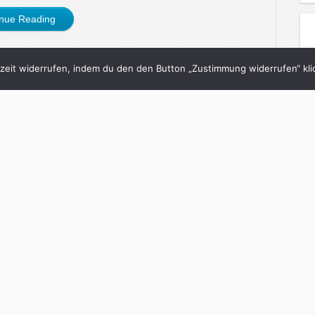
inue Reading
eit widerrufen, indem du den den Button „Zustimmung widerrufen“ klic
6/12/2023
-ne Panik!
h
in
brand eins
with
0 Comments