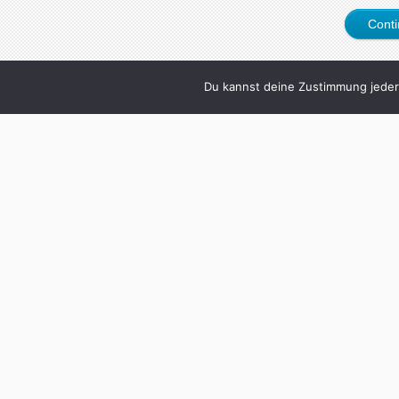
Cont
Du kannst deine Zustimmung jederz
0
Nur KI
Written by
Christoph Koc