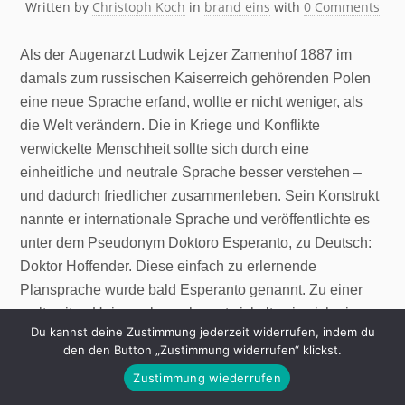
Written by
Christoph Koch
in
brand eins
with
0 Comments
Als der Augenarzt Ludwik Lejzer Zamenhof 1887 im
damals zum russischen Kaiserreich gehörenden Polen
eine neue Sprache erfand, wollte er nicht weniger, als
die Welt verändern. Die in Kriege und Konflikte
verwickelte Menschheit sollte sich durch eine
einheitliche und neutrale Sprache besser verstehen –
und dadurch friedlicher zusammenleben. Sein Konstrukt
nannte er internationale Sprache und veröffentlichte es
unter dem Pseudonym Doktoro Esperanto, zu Deutsch:
Doktor Hoffender. Diese einfach zu erlernende
Plansprache wurde bald Esperanto genannt. Zu einer
weltweiten Universalsprache entwickelte sie sich nie.
Du kannst deine Zustimmung jederzeit widerrufen, indem du
Aber was wäre, wenn alle Menschen Esperanto
den den Button „Zustimmung widerrufen“ klickst.
sprächen?
Zustimmung wiederrufen