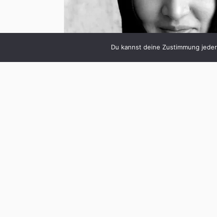
Du kannst deine Zustimmung jederz
Wie informierst du dich morgens als erst
Ein Freund sagte mal, Twitter sei für ihn die 
das Followen bestimmter Experten, Autoren, 
wichtigsten Nachrichten zu Themen, die mic
– in den USA und Kanada wichtig sind. Übe