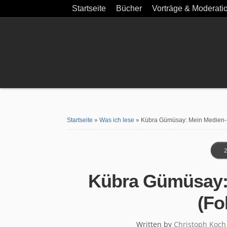
Startseite
Bücher
Vorträge & Moderati
Startseite
»
Was ich lese
»
Kübra Gümüsay: Mein Medien-
2
Kübra Gümüsay:
(Fo
Written by
Christoph Koch