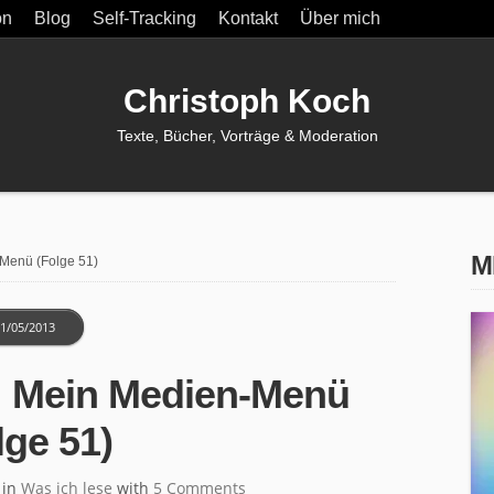
on
Blog
Self-Tracking
Kontakt
Über mich
Christoph Koch
Texte, Bücher, Vorträge & Moderation
M
Menü (Folge 51)
1/05/2013
 Mein Medien-Menü
lge 51)
in
Was ich lese
with
5 Comments