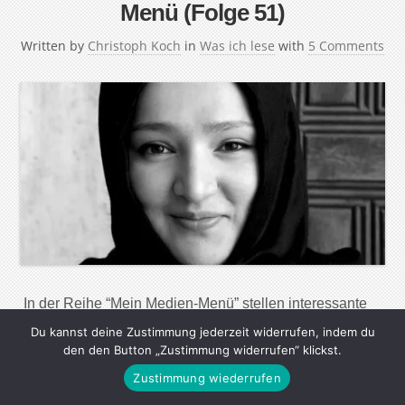
Menü (Folge 51)
Written by
Christoph Koch
in
Was ich lese
with
5 Comments
In der Reihe “Mein Medien-Menü” stellen interessante
Menschen ihre Lese-, Seh- und Hörgewohnheiten vor.
Du kannst deine Zustimmung jederzeit widerrufen, indem du
Ihre Lieblingsautoren, die wichtigsten Webseiten, tollsten
den den Button „Zustimmung widerrufen“ klickst.
Magazine, Zeitungen und Radiosendungen – aber auch
Zustimmung wiederrufen
nützliche Apps und Werkzeuge, um in der immer