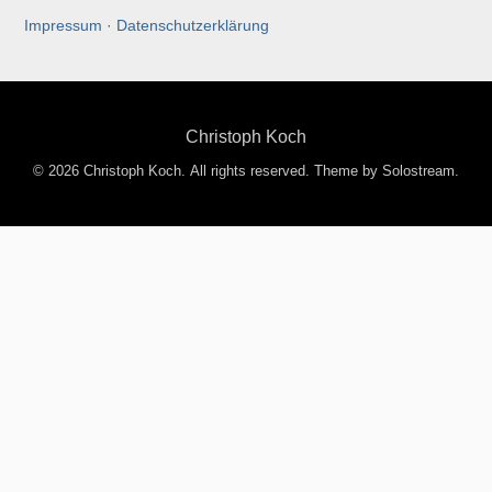
Impressum
·
Datenschutzerklärung
Christoph Koch
© 2026 Christoph Koch. All rights reserved.
Theme by Solostream
.
Entdecke mehr von Christoph
Koch
Jetzt abonnieren, um weiterzulesen und auf das gesamte
Archiv zuzugreifen.
Gib deine E-Mail-Adresse ein ...
Abonnieren