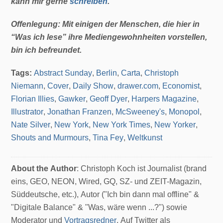
kann mir gerne
schreiben
.
Offenlegung: Mit einigen der Menschen, die hier in
“Was ich lese” ihre Mediengewohnheiten vorstellen,
bin ich befreundet.
Tags:
Abstract Sunday
,
Berlin
,
Carta
,
Christoph
Niemann
,
Cover
,
Daily Show
,
drawer.com
,
Economist
,
Florian Illies
,
Gawker
,
Geoff Dyer
,
Harpers Magazine
,
Illustrator
,
Jonathan Franzen
,
McSweeney's
,
Monopol
,
Nate Silver
,
New York
,
New York Times
,
New Yorker
,
Shouts and Murmours
,
Tina Fey
,
Weltkunst
About the Author
: Christoph Koch ist Journalist (brand
eins, GEO, NEON, Wired, GQ, SZ- und ZEIT-Magazin,
Süddeutsche, etc.), Autor ("Ich bin dann mal offline" &
"Digitale Balance" & "Was, wäre wenn ...?") sowie
Moderator und
Vortragsredner
. Auf Twitter als