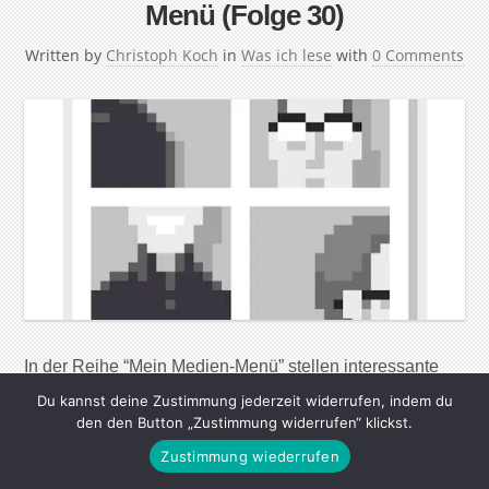
Menü (Folge 30)
Written by
Christoph Koch
in
Was ich lese
with
0 Comments
In der Reihe “Mein Medien-Menü” stellen interessante
Menschen ihre Lese-, Seh- und Hörgewohnheiten vor.
Du kannst deine Zustimmung jederzeit widerrufen, indem du
Ihre Lieblingsautoren, die wichtigsten Webseiten, tollsten
den den Button „Zustimmung widerrufen“ klickst.
Magazine, Zeitungen und Radiosendungen – aber auch
Zustimmung wiederrufen
nützliche Apps und Werkzeuge, um in der immer