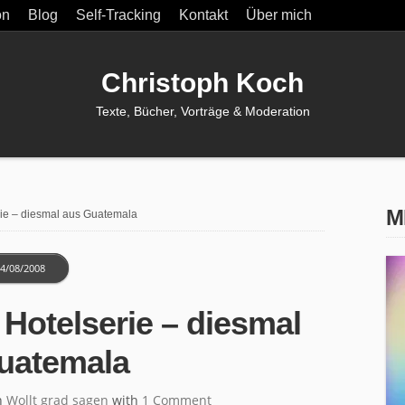
on
Blog
Self-Tracking
Kontakt
Über mich
Christoph Koch
Texte, Bücher, Vorträge & Moderation
M
rie – diesmal aus Guatemala
4/08/2008
 Hotelserie – diesmal
uatemala
n
Wollt grad sagen
with
1 Comment