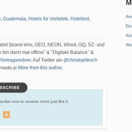
M
An
g
,
Guatemala
,
Hotels für Verliebte
,
Hoteltest
,
Ein
Ko
nalist (brand eins, GEO, NEON, Wired, GQ, SZ- und
Wo
h bin dann mal offline" & "Digitale Balance" &
Vortragsredner
. Auf Twitter als
@christophkoch
masto.ai
More from this author
.
BSCRIBE
scribe now to receive more just like it.