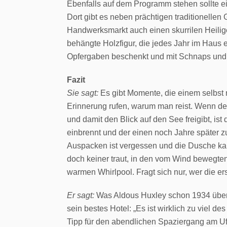
Ebenfalls auf dem Programm stehen sollte e
Dort gibt es neben prächtigen traditionell
Handwerksmarkt auch einen skurrilen Heilig
behängte Holzfigur, die jedes Jahr im Haus e
Opfergaben beschenkt und mit Schnaps und Zi
Fazit
Sie sagt:
Es gibt Momente, die einem selbst 
Erinnerung rufen, warum man reist. Wenn de
und damit den Blick auf den See freigibt, ist
einbrennt und der einen noch Jahre später 
Auspacken ist vergessen und die Dusche ka
doch keiner traut, in den vom Wind bewegten
warmen Whirlpool. Fragt sich nur, wer die er
Er sagt:
Was Aldous Huxley schon 1934 über d
sein bestes Hotel: „Es ist wirklich zu viel 
Tipp für den abendlichen Spaziergang am Uf