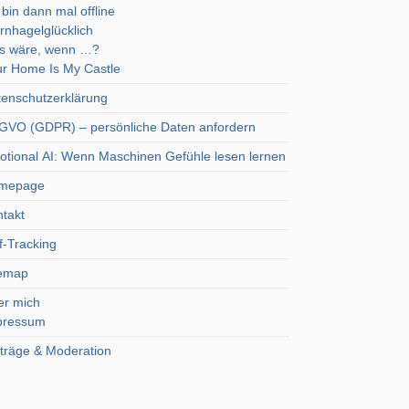
 bin dann mal offline
rnhagelglücklich
s wäre, wenn …?
r Home Is My Castle
enschutzerklärung
VO (GDPR) – persönliche Daten anfordern
tional AI: Wenn Maschinen Gefühle lesen lernen
mepage
takt
f-Tracking
temap
er mich
pressum
träge & Moderation