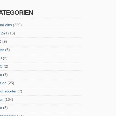
ATEGORIEN
nd eins
(229)
 Zeit
(15)
Z
(9)
ter
(6)
D
(2)
O
(2)
ro
(7)
zt.de
(25)
utreporter
(7)
on
(134)
do
(8)