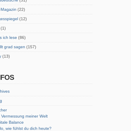
ddeutsche
(31)
-Magazin
(22)
esspiegel
(12)
(1)
 ich lese
(86)
lt grad sagen
(157)
y
(13)
NFOS
hives
g
cher
 Vermessung meiner Welt
itale Balance
lo, wie fühlst du dich heute?