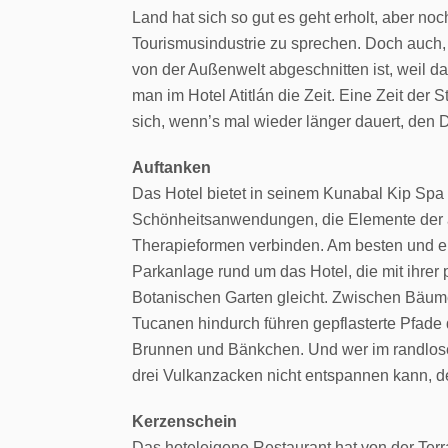
Land hat sich so gut es geht erholt, aber 
Tourismusindustrie zu sprechen. Doch auch, w
von der Außenwelt abgeschnitten ist, weil d
man im Hotel Atitlán die Zeit. Eine Zeit der 
sich, wenn’s mal wieder länger dauert, den D
Auftanken
Das Hotel bietet in seinem Kunabal Kip Sp
Schönheitsanwendungen, die Elemente der a
Therapieformen verbinden. Am besten und ein
Parkanlage rund um das Hotel, die mit ihrer 
Botanischen Garten gleicht. Zwischen Bäum
Tucanen hindurch führen gepflasterte Pfade
Brunnen und Bänkchen. Und wer im randlosen 
drei Vulkanzacken nicht entspannen kann, de
Kerzenschein
Das hoteleigene Restaurant hat von der Ter