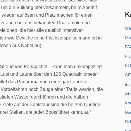
 um die Vulkangipfel versammeln, beim Aperitif
K
d wieder auflösen und Platz machen für einen
er auch bei uns bekannten Guacamole und
bra
lonen, die hier alle deutlich intensiver
Die
ten wie Ceviche (eine Fischvorspeise mariniert in
ällchen aus Kabeljau).
FA
Flu
FT
m Strand von Panajachel – kann man unkompliziert
 Lust und Laune über den 126 Quadratkilometer
GE
altet das Panorama noch eine ganz andere
Int
Vorbeifahren noch Zeuge einer Taufe werden, die
jet
btiefen Wasser durchführen und die halben
Kra
Ziele auf der Bootstour sind die heißen Quellen,
rei Stellen, die jeder Bootsführer kennt, auf
Ne
Ni