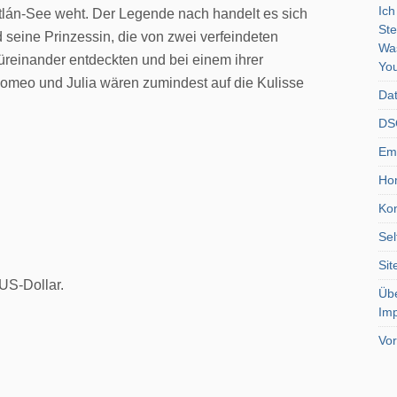
Ich
itlán-See weht. Der Legende nach handelt es sich
Ste
seine Prinzessin, die von zwei verfeindeten
Wa
einander entdeckten und bei einem ihrer
You
Romeo und Julia wären zumindest auf die Kulisse
Dat
DSG
Emo
Ho
Kon
Sel
Si
US-Dollar.
Üb
Im
Vor