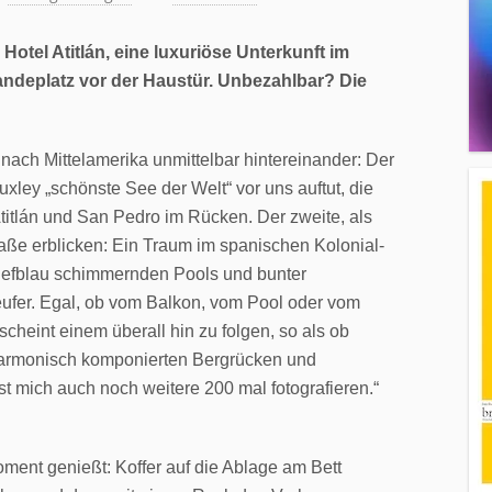
otel Atitlán, eine luxuriöse Unterkunft im
andeplatz vor der Haustür. Unbezahlbar? Die
ach Mittelamerika unmittelbar hintereinander: Der
 Huxley „schönste See der Welt“ vor uns auftut, die
titlán und San Pedro im Rücken. Der zweite, als
raße erblicken: Ein Traum im spanischen Kolonial-
tiefblau schimmernden Pools und bunter
eufer. Egal, ob vom Balkon, vom Pool oder vom
cheint einem überall hin zu folgen, so als ob
harmonisch komponierten Bergrücken und
 mich auch noch weitere 200 mal fotografieren.“
ent genießt: Koffer auf die Ablage am Bett