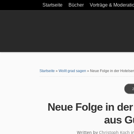
Startseite
Bücher
Vorträge & Moderati
Startseite
»
Wollt grad sagen
»
Neue Folge in der Hotelse
2
Neue Folge in der
aus G
Written by
Christoph Koch
i