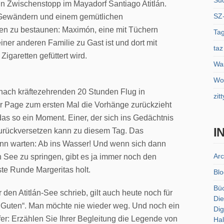
Sü
in Zwischenstopp im Mayadorf Santiago Atitlán.
SZ
en Gewändern und einem gemütlichen
en zu bestaunen: Maximón, eine mit Tüchern
Tag
iner anderen Familie zu Gast ist und dort mit
taz
garetten gefüttert wird.
Was
Wol
nach kräftezehrenden 20 Stunden Flug in
zitt
r Page zum ersten Mal die Vorhänge zurückzieht
 das so ein Moment. Einer, der sich ins Gedächtnis
I
zurückversetzen kann zu diesem Tag. Das
nn warten: Ab ins Wasser! Und wenn sich dann
Arc
 See zu springen, gibt es ja immer noch den
ste Runde Margeritas holt.
Blo
Bü
en Atitlán-See schrieb, gilt auch heute noch für
Die
des Guten“. Man möchte nie wieder weg. Und noch ein
Dig
er: Erzählen Sie Ihrer Begleitung die Legende von
Hal