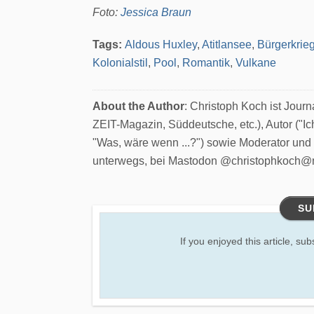
Foto:
Jessica Braun
Tags:
Aldous Huxley
,
Atitlansee
,
Bürgerkrie
Kolonialstil
,
Pool
,
Romantik
,
Vulkane
About the Author
: Christoph Koch ist Jour
ZEIT-Magazin, Süddeutsche, etc.), Autor ("Ic
"Was, wäre wenn ...?") sowie Moderator und
unterwegs, bei Mastodon @christophkoch@
SU
If you enjoyed this article, sub