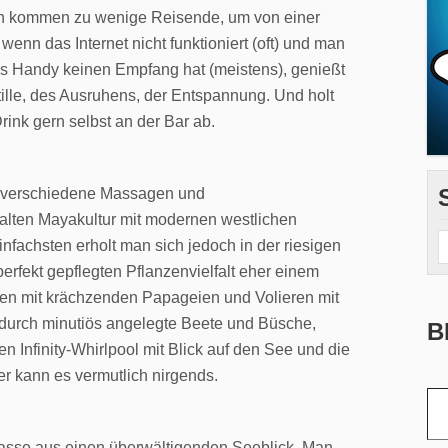
noch kommen zu wenige Reisende, um von einer
enn das Internet nicht funktioniert (oft) und man
as Handy keinen Empfang hat (meistens), genießt
Stille, des Ausruhens, der Entspannung. Und holt
rink gern selbst an der Bar ab.
a verschiedene Massagen und
lten Mayakultur mit modernen westlichen
fachsten erholt man sich jedoch in der riesigen
perfekt gepflegten Pflanzenvielfalt eher einem
en mit krächzenden Papageien und Volieren mit
 durch minutiös angelegte Beete und Büsche,
B
Infinity-Whirlpool mit Blick auf den See und die
r kann es vermutlich nirgends.
Gib deine E-Mail-Adr
rasse aus einen überwältigenden Seeblick. Man