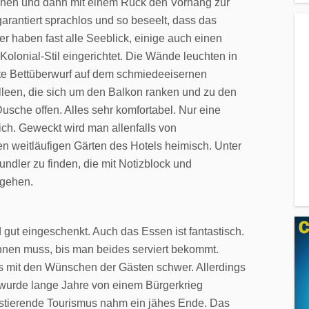
achen und dann mit einem Ruck den Vorhang zur
arantiert sprachlos und so beseelt, dass das
er haben fast alle Seeblick, einige auch einen
Kolonial-Stil eingerichtet. Die Wände leuchten in
te Bettüberwurf auf dem schmiedeeisernen
lleen, die sich um den Balkon ranken und zu den
usche offen. Alles sehr komfortabel. Nur eine
lich. Geweckt wird man allenfalls von
en weitläufigen Gärten des Hotels heimisch. Unter
ndler zu finden, die mit Notizblock und
 gehen.
 gut eingeschenkt. Auch das Essen ist fantastisch.
chnen muss, bis man beides serviert bekommt.
ls mit den Wünschen der Gästen schwer. Allerdings
 wurde lange Jahre von einem Bürgerkrieg
xistierende Tourismus nahm ein jähes Ende. Das