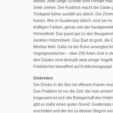
stellen, zwei lange Schritte zum Fenster m
Seite ziehen. Der Ausblick macht die Gäste g
Trinkgeld höher ausfällt als üblich. Die Zimm
Kamin. Wie in Guatemala üblich, sind sie im 
kräftigen Farben, genau wie der handgeweb
Himmelbett. Das passt gut zu den Bougainvi
dunklen Holzmöbeln. Das Bad ist groß, die D
Minibar fehlt. Dafür ist die Ruhe unvergleich
Vogelgezwitscher – über 250 Arten sind in d
den Gästen sind deshalb stets einige Vogelku
Feldstecher bewaffnet auf Entdeckungsjagd
Diskretion
Die Drinks in der Bar mit offenem Kamin sind
Das Problem ist nur die Zeit, die man einre
Insgesamt tut sich die Belegschaft des Hote
gibt es dafür einen guten Grund: Guatemala
erschüttert und der bis zu dessen Beginn e