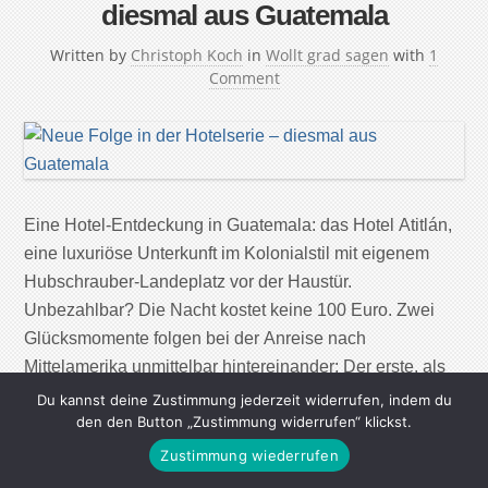
diesmal aus Guatemala
Written by
Christoph Koch
in
Wollt grad sagen
with
1
Comment
Eine Hotel-Entdeckung in Guatemala: das Hotel Atitlán,
eine luxuriöse Unterkunft im Kolonialstil mit eigenem
Hubschrauber-Landeplatz vor der Haustür.
Unbezahlbar? Die Nacht kostet keine 100 Euro. Zwei
Glücksmomente folgen bei der Anreise nach
Mittelamerika unmittelbar hintereinander: Der erste, als
sich der laut Schriftsteller Aldous Huxley „schönste See
Du kannst deine Zustimmung jederzeit widerrufen, indem du
den den Button „Zustimmung widerrufen“ klickst.
der Welt“ vor uns auftut, die drei respekteinflößenden
Vulkane […]
Zustimmung wiederrufen