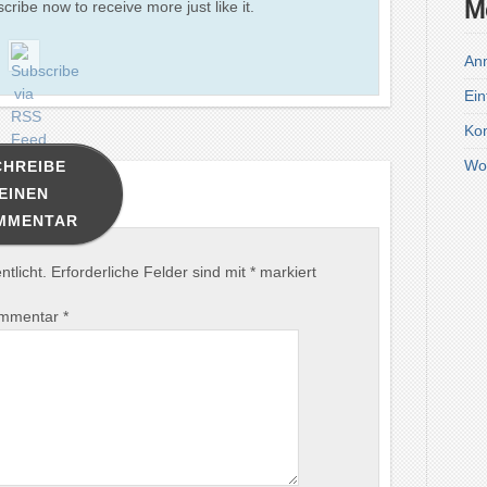
M
scribe now to receive more just like it.
An
Ein
Ko
Wo
CHREIBE
EINEN
MMENTAR
tlicht.
Erforderliche Felder sind mit
*
markiert
mmentar
*