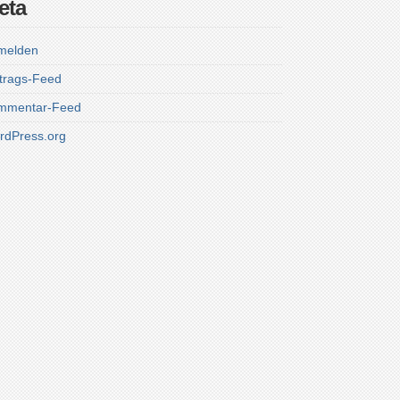
eta
melden
trags-Feed
mmentar-Feed
rdPress.org