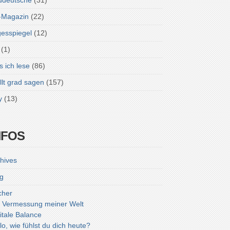
ddeutsche
(31)
-Magazin
(22)
esspiegel
(12)
(1)
 ich lese
(86)
lt grad sagen
(157)
y
(13)
NFOS
hives
g
cher
 Vermessung meiner Welt
itale Balance
lo, wie fühlst du dich heute?