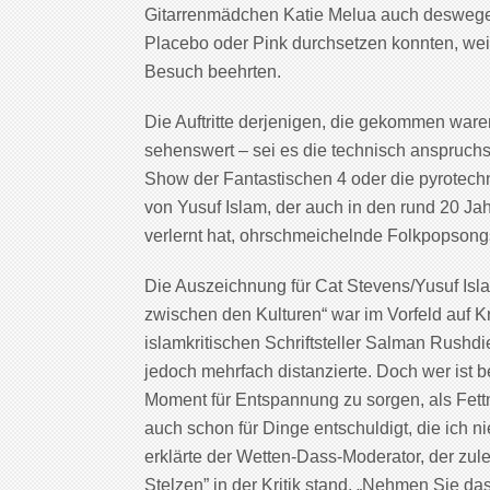
Gitarrenmädchen Katie Melua auch deswegen
Placebo oder Pink durchsetzen konnten, weil
Besuch beehrten.
Die Auftritte derjenigen, die gekommen ware
sehenswert – sei es die technisch anspruch
Show der Fantastischen 4 oder die pyrotechni
von Yusuf Islam, der auch in den rund 20 J
verlernt hat, ohrschmeichelnde Folkpopsong
Die Auszeichnung für Cat Stevens/Yusuf Isl
zwischen den Kulturen“ war im Vorfeld auf K
islamkritischen Schriftsteller Salman Rushdie
jedoch mehrfach distanzierte. Doch wer ist b
Moment für Entspannung zu sorgen, als Fett
auch schon für Dinge entschuldigt, die ich 
erklärte der Wetten-Dass-Moderator, der zule
Stelzen” in der Kritik stand. „Nehmen Sie das