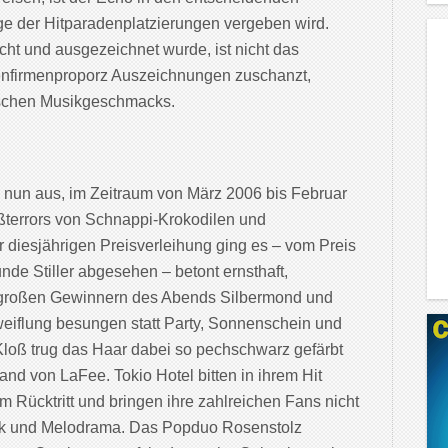
age der Hitparadenplatzierungen vergeben wird.
ht und ausgezeichnet wurde, ist nicht das
tenfirmenproporz Auszeichnungen zuschanzt,
utschen Musikgeschmacks.
nun aus, im Zeitraum von März 2006 bis Februar
terrors von Schnappi-Krokodilen und
r diesjährigen Preisverleihung ging es – vom Preis
nde Stiller abgesehen – betont ernsthaft,
 großen Gewinnern des Abends Silbermond und
eiflung besungen statt Party, Sonnenschein und
Kloß trug das Haar dabei so pechschwarz gefärbt
and von LaFee. Tokio Hotel bitten in ihrem Hit
 Rücktritt und bringen ihre zahlreichen Fans nicht
gik und Melodrama. Das Popduo Rosenstolz