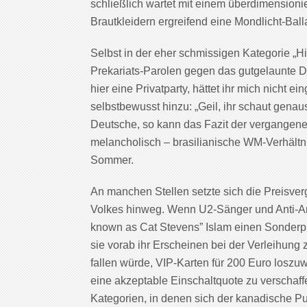
schließlich wartet mit einem überdimensioni
Brautkleidern ergreifend eine Mondlicht-Ball
Selbst in der eher schmissigen Kategorie „H
Prekariats-Parolen gegen das gutgelaunte D
hier eine Privatparty, hättet ihr mich nicht e
selbstbewusst hinzu: „Geil, ihr schaut genau
Deutsche, so kann das Fazit der vergangen
melancholisch – brasilianische WM-Verhältni
Sommer.
An manchen Stellen setzte sich die Preisve
Volkes hinweg. Wenn U2-Sänger und Anti-Armu
known as Cat Stevens” Islam einen Sonderpr
sie vorab ihr Erscheinen bei der Verleihung
fallen würde, VIP-Karten für 200 Euro los
eine akzeptable Einschaltquote zu verschaffen
Kategorien, in denen sich der kanadische Pu