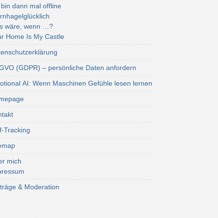
 bin dann mal offline
rnhagelglücklich
s wäre, wenn …?
r Home Is My Castle
enschutzerklärung
VO (GDPR) – persönliche Daten anfordern
tional AI: Wenn Maschinen Gefühle lesen lernen
mepage
takt
f-Tracking
temap
er mich
pressum
träge & Moderation