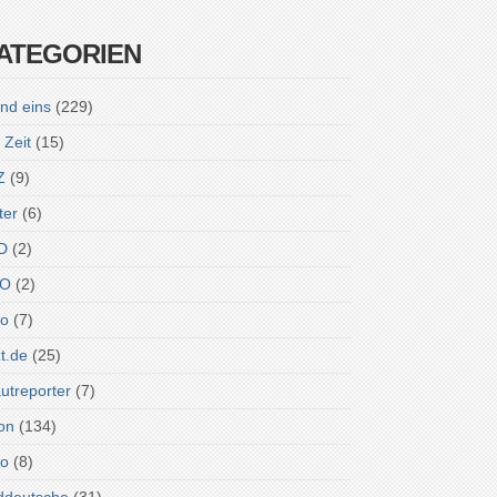
ATEGORIEN
nd eins
(229)
 Zeit
(15)
Z
(9)
ter
(6)
D
(2)
O
(2)
ro
(7)
zt.de
(25)
utreporter
(7)
on
(134)
do
(8)