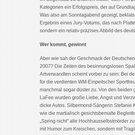
Kategorien ein Erfolgspreis, der auf Grundl
Was also am Sonntagabend gezeigt, beklatsc
Ergebnis eines Jury-Votums, das nach Plat
sondern ein relativ präzises Abbild des de
Wer kommt, gewinnt
Aber wie sah der Geschmack der Deutschen 
2007? Die Zeiten des besinnungslosen Spaß
Artverwandten scheint vorbei zu sein: Bei de
für die verdienten WM-Einpeitscher Sportfreu
manchmal sogar düster zu. Von den beiden
LaFee wurden große Liebe, Angst und Verzw
dicke Autos. Silbermond-Sängerin Stefanie 
wie die martialisch gesichtsbemalte Begleitb
„Spring nicht” alle Hochhausselbstmörder zum
mit Humor zum Kreischen, sondern mit Tra