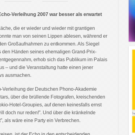
Echo-Verleihung 2007 war besser als erwartet
che, die er wieder und wieder mit grantigen
onnte man von seinen Lippen ablesen, während er
g, den Großaufnahmen zu entkommen. Als Siegel
us den Händen seines ehemaligen Grand-Prix-
) entgegennahm, erhob sich das Publikum im Palais
 – und die Veranstaltung hatte einen jener
ows ausmachen.
cho-Verleihung der Deutschen Phono-Akademie
tars, über die brüllende Fotografen, kreischenden
kio-Hotel-Groupies, auf denen keinesfalls ernst
ill doch nur reden!”. Und über die kränkelnde
t”, als wäre eine Party ein Verbrechen.
eisen, ist der Echo in den entscheidenden