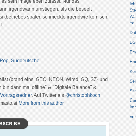
ie es sein Image eben zulässt. Nur das
Ich
ann irgendwann umstiegen, als die beseelt
Ste
Wa
sikbetriebes später, schmeckte irgendwie komisch.
You
l
.
Dat
DSG
Emo
Pop
,
Süddeutsche
Ho
Kon
nalist (brand eins, GEO, NEON, Wired, GQ, SZ- und
Sel
h bin dann mal offline" & "Digitale Balance" &
Si
Vortragsredner
. Auf Twitter als
@christophkoch
Üb
masto.ai
More from this author
.
Im
Vor
BSCRIBE