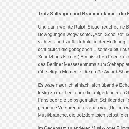
Trotz Stilfragen und Branchenkrise – die 
Und dann weinte Ralph Siegel regelrechte Bä
Bewegungen wegwischte. „Ach, Scheiße”, k
sich vor- und zurücklehnte, in der Hoffnun
schließlich die gebogenen Eisenskulptur a
Schützlings Nicole („Ein bisschen Frieden”
des Berliner Messezentrums zum Stehapplaus
rührseligen Momente, die große Award-Sh
Es wäre natürlich einfach, sich über die E
lustig zu machen, über die aufgedonnerten S
Fans oder die selbstgemalten Schilder der To
gemeinte Versprechen stehen wie „Bill, ich w
Musikbranche, die trotzdem „sich selbst feier
Im Gegensatz zu anderen Musik- oder Filmpr