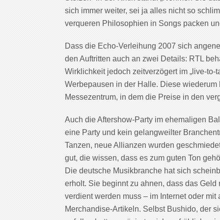
sich immer weiter, sei ja alles nicht so schl
verqueren Philosophien in Songs packen und 
Dass die Echo-Verleihung 2007 sich angene
den Auftritten auch an zwei Details: RTL beh
Wirklichkeit jedoch zeitverzögert im „live-to
Werbepausen in der Halle. Diese wiederum l
Messezentrum, in dem die Preise in den ve
Auch die Aftershow-Party im ehemaligen Ball
eine Party und kein gelangweilter Branchent
Tanzen, neue Allianzen wurden geschmiedet
gut, die wissen, dass es zum guten Ton gehör
Die deutsche Musikbranche hat sich schein
erholt. Sie beginnt zu ahnen, dass das Geld
verdient werden muss – im Internet oder mi
Merchandise-Artikeln. Selbst Bushido, der s