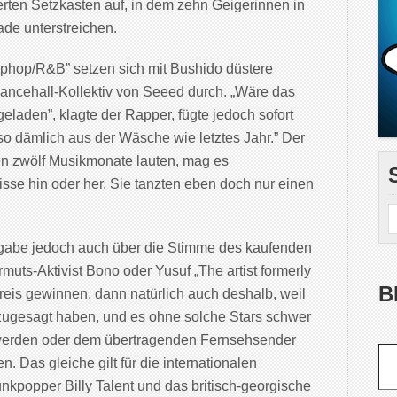
erten Setzkasten auf, in dem zehn Geigerinnen in
ade unterstreichen.
iphop/R&B” setzen sich mit Bushido düstere
ancehall-Kollektiv von Seeed durch. „Wäre das
ingeladen”, klagte der Rapper, fügte jedoch sofort
so dämlich aus der Wäsche wie letztes Jahr.” Der
en zwölf Musikmonate lauten, mag es
sse hin oder her. Sie tanzten eben doch nur einen
rgabe jedoch auch über die Stimme des kaufenden
ts-Aktivist Bono oder Yusuf „The artist formerly
B
eis gewinnen, dann natürlich auch deshalb, weil
 zugesagt haben, und es ohne solche Stars schwer
zuwerden oder dem übertragenden Fernsehsender
Gib deine E-Mail-Adr
. Das gleiche gilt für die internationalen
nkpopper Billy Talent und das britisch-georgische