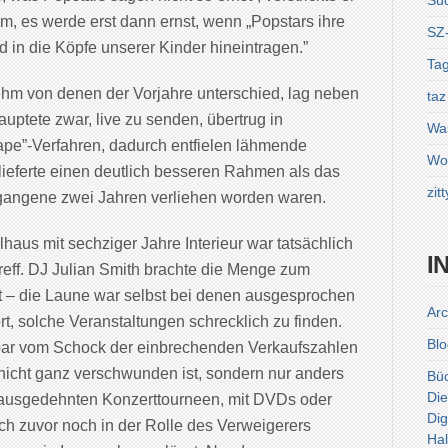
Sü
imm, es werde erst dann ernst, wenn „Popstars ihre
SZ
in die Köpfe unserer Kinder hineintragen.”
Tag
hm von denen der Vorjahre unterschied, lag neben
taz
auptete zwar, live zu senden, übertrug in
Was
-tape”-Verfahren, dadurch entfielen lähmende
Wol
ieferte einen deutlich besseren Rahmen als das
zitt
rgangene zwei Jahren verliehen worden waren.
haus mit sechziger Jahre Interieur war tatsächlich
I
reff. DJ Julian Smith brachte die Menge zum
 – die Laune war selbst bei denen ausgesprochen
Arc
t, solche Veranstaltungen schrecklich zu finden.
Blo
bar vom Schock der einbrechenden Verkaufszahlen
 nicht ganz verschwunden ist, sondern nur anders
Bü
Die
t ausgedehnten Konzerttourneen, mit DVDs oder
Dig
ich zuvor noch in der Rolle des Verweigerers
Hal