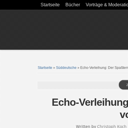
Startseite
Bücher
Vorträge & Moderati
Startseite
»
Süddeutsche
»
Echo-Verleihung: Der Spaßterro
2
Echo-Verleihung:
v
Written by
Christoph Koch