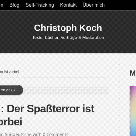
on
Blog
Self-Tracking
Kontakt
Über mich
Christoph Koch
Texte, Bücher, Vorträge & Moderation
M
r ist vorbei
7/03/2007
 Der Spaßterror ist
orbei
in
Süddeutsche
with
0 Comments