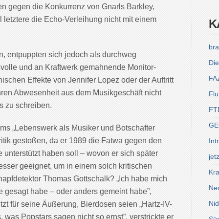
 gegen die Konkurrenz von Gnarls Barkley,
 letztere die Echo-Verleihung nicht mit einem
K
bra
n, entpuppten sich jedoch als durchweg
Die
svolle und an Kraftwerk gemahnende Monitor-
FA
schen Effekte von Jennifer Lopez oder der Auftritt
ahren Abwesenheit aus dem Musikgeschäft nicht
Flu
s zu schreiben.
FT
GE
ams „Lebenswerk als Musiker und Botschafter
ritik gestoßen, da er 1989 die Fatwa gegen den
Int
 unterstützt haben soll – wovon er sich später
jet
esser geeignet, um in einem solch kritischen
Kra
napfdetektor Thomas Gottschalk? „Ich habe mich
Ne
nie gesagt habe – oder anders gemeint habe”,
Ni
tzt für seine Äußerung, Bierdosen seien „Hartz-IV-
, was Popstars sagen nicht so ernst”, verstrickte er