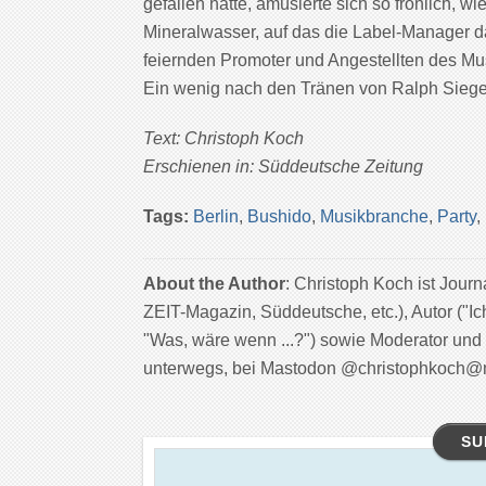
gefallen hatte, amüsierte sich so fröhlich, w
Mineralwasser, auf das die Label-Manager d
feiernden Promoter und Angestellten des Mu
Ein wenig nach den Tränen von Ralph Siege
Text: Christoph Koch
Erschienen in: Süddeutsche Zeitung
Tags:
Berlin
,
Bushido
,
Musikbranche
,
Party
,
About the Author
: Christoph Koch ist Jour
ZEIT-Magazin, Süddeutsche, etc.), Autor ("Ic
"Was, wäre wenn ...?") sowie Moderator und
unterwegs, bei Mastodon @christophkoch@
SU