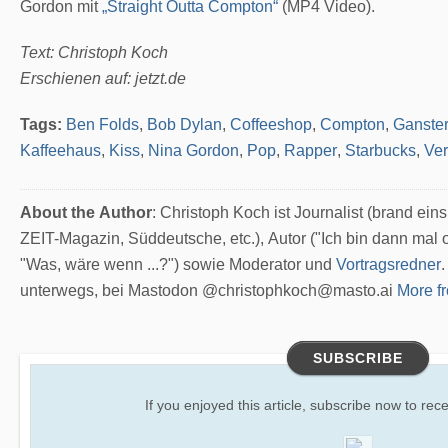
Gordon mit
„Straight Outta Compton“
(MP4 Video).
Text: Christoph Koch
Erschienen auf: jetzt.de
Tags:
Ben Folds
,
Bob Dylan
,
Coffeeshop
,
Compton
,
Ganste
Kaffeehaus
,
Kiss
,
Nina Gordon
,
Pop
,
Rapper
,
Starbucks
,
Ver
About the Author
: Christoph Koch ist Journalist (brand e
ZEIT-Magazin, Süddeutsche, etc.), Autor ("Ich bin dann mal o
"Was, wäre wenn ...?") sowie Moderator und
Vortragsredner
.
unterwegs, bei Mastodon @christophkoch@masto.ai
More fr
SUBSCRIBE
If you enjoyed this article, subscribe now to recei