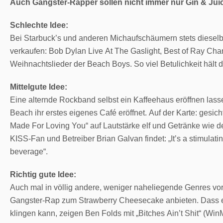
Auch Gangster-Rapper sollen nicht immer nur Gin & Jui
Schlechte Idee:
Bei Starbuck’s und anderen Michaufschäumern stets diese
verkaufen: Bob Dylan Live At The Gaslight, Best of Ray Char
Weihnachtslieder der Beach Boys. So viel Betulichkeit hält
Mittelgute Idee:
Eine alternde Rockband selbst ein Kaffeehaus eröffnen lass
Beach ihr erstes eigenes Café eröffnet. Auf der Karte: gesi
Made For Loving You“ auf Lautstärke elf und Getränke wie 
KISS-Fan und Betreiber Brian Galvan findet: „It’s a stimulati
beverage“.
Richtig gute Idee:
Auch mal in völlig andere, weniger naheliegende Genres vo
Gangster-Rap zum Strawberry Cheesecake anbieten. Dass e
klingen kann, zeigen Ben Folds mit „Bitches Ain’t Shit“ (Wi