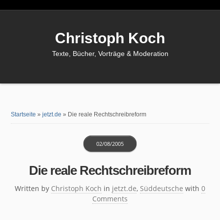
Christoph Koch
Texte, Bücher, Vorträge & Moderation
Startseite
»
jetzt.de
»
Die reale Rechtschreibreform
02/08/2005
Die reale Rechtschreibreform
Written by
Christoph Koch
in
jetzt.de
,
Süddeutsche
with
0
Comments