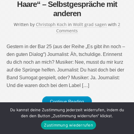
Haare“ – Selbstgespräche mit
anderen
Written by
Christoph Koch
in
Wollt grad sagen
with
2
Comments
Gestern in der Bar 25 (aus der Reihe „Es gibt ihn noch –
den guten Dialog“) Journalist: Äh, tschuldige. Erinnerst
du dich noch an mich? Musiker: Nee, musst du mir kurz
auf die Sprünge helfen. Journalist: Du hast doch bei der
Band Surrogat gespielt, oder? Musiker: Ja. Journalist:
Und die waren doch bei dem Label […]
Continue Reading
Du kannst deine Zustimmung jederzeit widerrufen, indem du
den den Button „Zustimmung widerrufen“ klickst.
Zustimmung wiederrufen