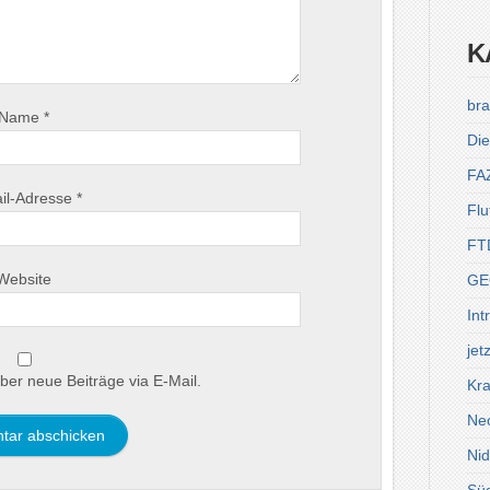
K
bra
Name
*
Die
FA
il-Adresse
*
Flu
FT
Website
GE
Int
jet
ber neue Beiträge via E-Mail.
Kra
Ne
Ni