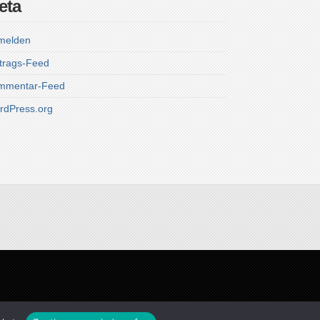
eta
melden
trags-Feed
mmentar-Feed
rdPress.org