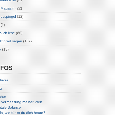
ddeutsche
(31)
-Magazin
(22)
esspiegel
(12)
(1)
 ich lese
(86)
lt grad sagen
(157)
y
(13)
NFOS
hives
g
cher
 Vermessung meiner Welt
itale Balance
lo, wie fühlst du dich heute?