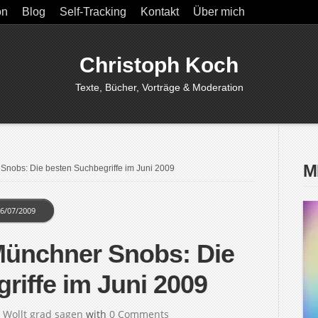
on
Blog
Self-Tracking
Kontakt
Über mich
Christoph Koch
Texte, Bücher, Vorträge & Moderation
M
nobs: Die besten Suchbegriffe im Juni 2009
6/07/2009
ünchner Snobs: Die
riffe im Juni 2009
n
Wollt grad sagen
with
0 Comments