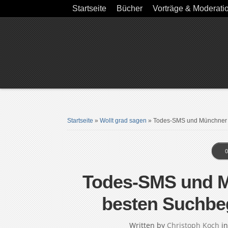
Startseite
Bücher
Vorträge & Moderati
Startseite
»
Wollt grad sagen
»
Todes-SMS und Münchner S
0
Todes-SMS und M
besten Suchbeg
Written by
Christoph Koch
i