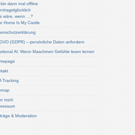
 bin dann mal offline
rnhagelglücklich
s wäre, wenn …?
r Home Is My Castle
enschutzerklärung
VO (GDPR) – persönliche Daten anfordern
tional AI: Wenn Maschinen Gefühle lesen lernen
mepage
takt
f-Tracking
temap
er mich
pressum
träge & Moderation