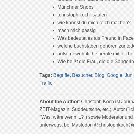
Münchner Snobs
„christoph koch“ saufen
wie kannst du mich reich machen?
mach mich passig
Was bedeutet es als Freund in Fac
welche buchstaben gehören zur to
außergewöhnliche berufe mit leiche
Wie heißt die Frau, die die Sängeri
Tags:
Begriffe
,
Besucher
,
Blog
,
Google
,
Juni
Traffic
About the Author
: Christoph Koch ist Jour
ZEIT-Magazin, Süddeutsche, etc.), Autor ("Ic
"Was, wäre wenn ...?") sowie Moderator und
unterwegs, bei Mastodon @christophkoch@