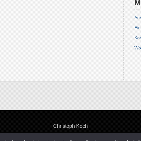
M
An
Ein
Ko
Wo
Christoph Koch
© 2026 Christoph Koch. All rights reserved.
Theme by Solostream
.