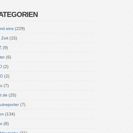
ATEGORIEN
nd eins
(229)
 Zeit
(15)
Z
(9)
ter
(6)
D
(2)
O
(2)
ro
(7)
zt.de
(25)
utreporter
(7)
on
(134)
do
(8)