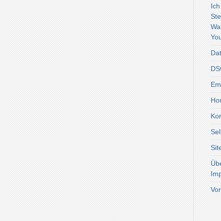
Ich
Ste
Wa
You
Dat
DSG
Emo
Ho
Kon
Sel
Si
Üb
Im
Vor