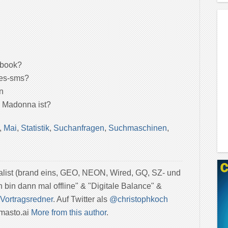
ebook?
des-sms?
n
n Madonna ist?
,
Mai
,
Statistik
,
Suchanfragen
,
Suchmaschinen
,
nalist (brand eins, GEO, NEON, Wired, GQ, SZ- und
h bin dann mal offline" & "Digitale Balance" &
Vortragsredner
. Auf Twitter als
@christophkoch
masto.ai
More from this author
.