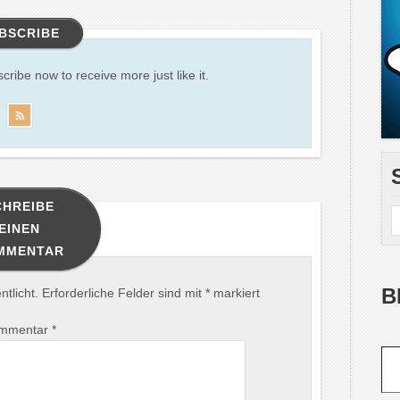
BSCRIBE
scribe now to receive more just like it.
CHREIBE
EINEN
MMENTAR
B
tlicht.
Erforderliche Felder sind mit
*
markiert
mmentar
*
Gib deine E-Mail-Adr