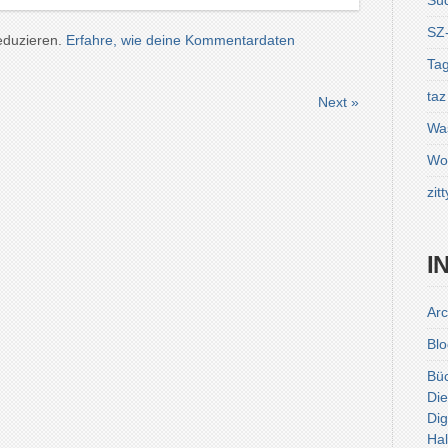
Sü
SZ
eduzieren.
Erfahre, wie deine Kommentardaten
Tag
taz
Next »
Was
Wol
zitt
I
Arc
Blo
Bü
Die
Dig
Hal