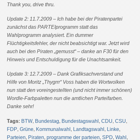
Thank you, drive thru.
Update 2: 11.7.2009 – Ich habe bei der Piratenpartei
zunächst das PARTEIprogramm statt das
Wahlprogramm analysiert. Ein dummer
Flüchtigkeitsfehler, der nicht beabsichtigt war. Jetzt wird
auch bei den Piraten „gemusst“ – danke an F30 für den
Hinweis und Entschuldigung für die Unachtsamkeit.
Update 3: 12.7.2009 – Dank Grafiksachverstand und
Hilfe von Moritz „Thygrrr“ Voss haben die Wortwolken
nun statt den voreingestellten (und nicht immer schönen)
Wordle-Farbpaletten nun die amtlichen Parteifarben.
Danke sehr!
Tags:
BTW
,
Bundestag
,
Bundestagswahl
,
CDU
,
CSU
,
FDP
,
Grüne
,
Kommunalwahl
,
Landtagswahl
,
Linke
,
Parteien
,
Piraten
,
programme der parteien
,
SPD
,
Wahl
,