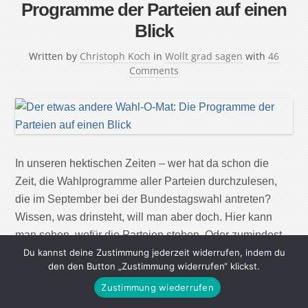
Programme der Parteien auf einen
Blick
Written by
Christoph Koch
in
Wollt grad sagen
with
46
Comments
In unseren hektischen Zeiten – wer hat da schon die
Zeit, die Wahlprogramme aller Parteien durchzulesen,
die im September bei der Bundestagswahl antreten?
Wissen, was drinsteht, will man aber doch. Hier kann
man sehen, wofür die Parteien stehen. Oder zumindest
wo von sie überdurchschnittlich viel reden CDU/CSU:
Du kannst deine Zustimmung jederzeit widerrufen, indem du
den den Button „Zustimmung widerrufen“ klickst.
„Menschen müssen Deutschland mehr fördern!“ *****
Zustimmung wiederrufen
SPD: „Menschen […]