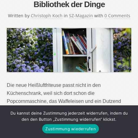
Bibliothek der Dinge
Written by
Christoph Koch
in
SZ-Magazin
with
0 Comments
Die neue Heißluftfriteuse passt nicht in den
Küchenschrank, weil sich dort schon die
Popcornmaschine, das Waffeleisen und ein Dutzend
andere ungenutzter Küchengeräte stapeln? Eine
Du kannst deine Zustimmung jederzeit widerrufen, indem du
Lösung: Dinge, die man selten braucht, einfach
den den Button „Zustimmung widerrufen“ klickst.
ausleihen. Nur wo? SZ-Magazin: Herr Leva, woher
Zustimmung wiederrufen
kommt das Konzept, in einer Bibliothek nicht nur Bücher,