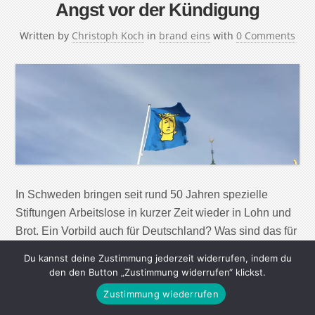
Angst vor der Kündigung
Written by
Christoph Koch
in
brand eins
with
0 Comments
In Schweden bringen seit rund 50 Jahren spezielle
Stiftungen Arbeitslose in kurzer Zeit wieder in Lohn und
Brot. Ein Vorbild auch für Deutschland? Was sind das für
Stiftungen? Die Stiftungen für Arbeitssicherung
Du kannst deine Zustimmung jederzeit widerrufen, indem du
(schwedisch „Trygghetsråd“) werden nicht vom Staat
den den Button „Zustimmung widerrufen“ klickst.
betrieben. Sie basieren auf Verträgen zwischen
Zustimmung wiederrufen
Arbeitgeberverbänden und Gewerkschaften und gehören