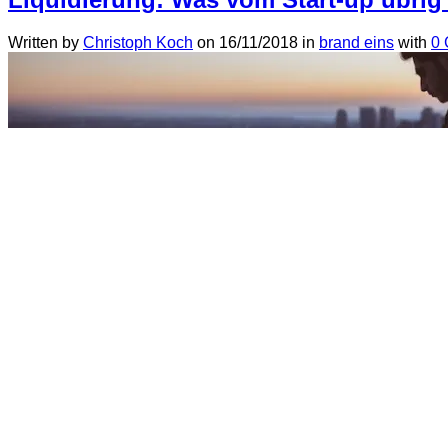
Written by
Christoph Koch
on
16/11/2018
in
brand eins
with
0
Nur wenige Gründungen sind erfolgreich. Was passiert mit den
Social Network. Wir gingen nicht pleite wie so viele andere S
kommt kein Insolvenzverwalter, […]
Continue Reading
Was wäre, wenn … Facebook zerschl