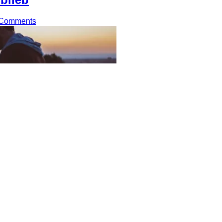
 Comments
 Überbleibseln der anderen? Ein Mehrfachgründer erzählt. Im J
tart-ups, sahen 2011 aber trotzdem keine Zukunftsperspektive m
agen würde?