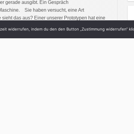
d er gerade ausgibt. Ein Gespräch
Maschine. Sie haben versucht, eine Art
sieht das aus? Einer unserer Prototypen hat eine
ch […]
eit widerrufen, indem du den den Button „Zustimmung widerrufen“ klic
inue Reading
1/10/2012
Lücken im Lebenslauf
o schlimm sind
och
in
Neon
with
3 Comments