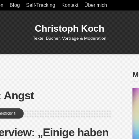
on
Blog
Self-Tracking
Kontakt
Über mich
Christoph Koch
Texte, Bücher, Vorträge & Moderation
M
: Angst
6/03/2015
erview: „Einige haben