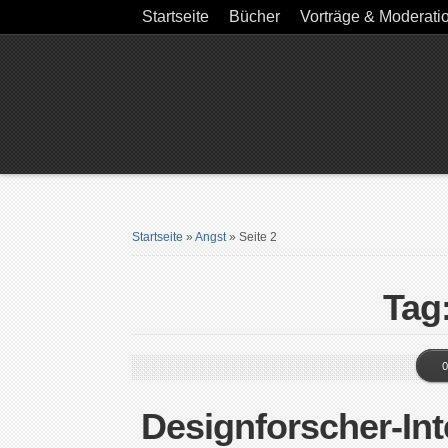
Startseite
Bücher
Vorträge & Moderati
Startseite
»
Angst
»
Seite 2
Tag
0
Designforscher-Int