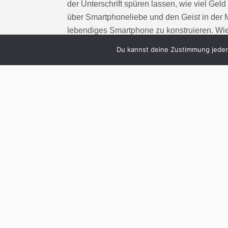
der Unterschrift spüren lassen, wie viel Gel
über Smartphoneliebe und den Geist in der 
lebendiges Smartphone zu konstruieren. Wie 
Atmung und einen Herzschlag. Der wird dur
Du kannst deine Zustimmung jederz
Cont
3
Lehrlauf: Warum 
gar nicht s
Written by
Christoph K