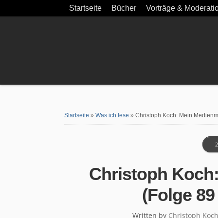
Startseite
Bücher
Vorträge & Moderati
Startseite
»
Was ich lese
»
Christoph Koch: Mein Medien
2
Christoph Koch
(Folge 8
Written by
Christoph Koc