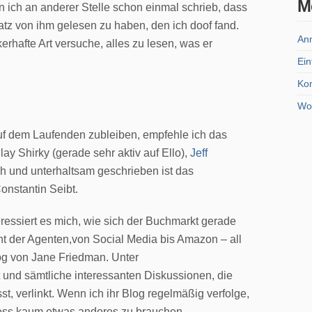
M
n ich an anderer Stelle schon einmal schrieb, dass
atz von ihm gelesen zu haben, den ich doof fand.
An
erhafte Art versuche, alles zu lesen, was er
Ein
Ko
Wo
 dem Laufenden zubleiben, empfehle ich das
y Shirky (gerade sehr aktiv auf Ello),
Jeff
ich und unterhaltsam geschrieben ist das
onstantin Seibt.
teressiert es mich, wie sich der Buchmarkt gerade
ht der Agenten,von Social Media bis Amazon – all
log von Jane Friedman. Unter
st und sämtliche interessanten Diskussionen, die
t, verlinkt. Wenn ich ihr Blog regelmäßig verfolge,
ss kaum etwas anderes zu brauchen.