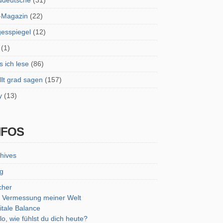
ddeutsche
(31)
-Magazin
(22)
esspiegel
(12)
(1)
 ich lese
(86)
lt grad sagen
(157)
y
(13)
NFOS
hives
g
cher
 Vermessung meiner Welt
itale Balance
lo, wie fühlst du dich heute?