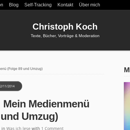
on
Blog
Self-Tracking
Kontakt
Über mich
Christoph Koch
Texte, Bücher, Vorträge & Moderation
M
menü (Folge 89 und Umzug)
2/11/2014
: Mein Medienmenü
9 und Umzug)
h
in
Was ich lese
with
1 Comment