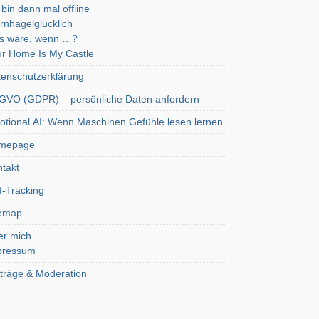
 bin dann mal offline
rnhagelglücklich
s wäre, wenn …?
r Home Is My Castle
enschutzerklärung
VO (GDPR) – persönliche Daten anfordern
tional AI: Wenn Maschinen Gefühle lesen lernen
mepage
takt
f-Tracking
temap
er mich
pressum
träge & Moderation