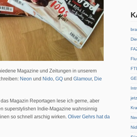
K
bra
Die
FA
Flu
FT
hiedene Magazine und Zeitungen in unserem
GE
schreiben:
Neon
und
Nido
,
GQ
und
Glamour
,
Die
Int
jet
das Magazin Reportagen lese ich gerne, aber
Kra
en superstylishen Indie-Magazine wahnsinnig
 einen so schnell arschig wirken.
Oliver Gehrs hat da
Ne
Ni