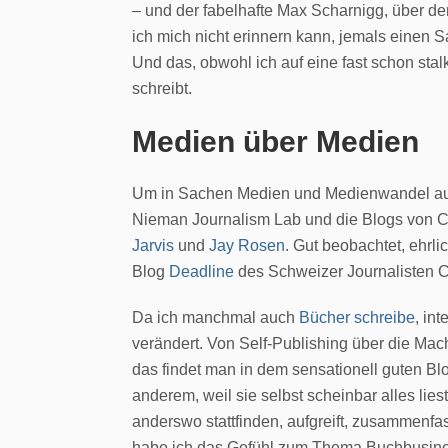
– und der fabelhafte Max Scharnigg, über de
ich mich nicht erinnern kann, jemals einen S
Und das, obwohl ich auf eine fast schon stalk
schreibt.
Medien über Medien
Um in Sachen Medien und Medienwandel auf
Nieman Journalism Lab und die Blogs von Cla
Jarvis
und
Jay Rosen
. Gut beobachtet, ehrl
Blog
Deadline
des Schweizer Journalisten C
Da ich manchmal auch
Bücher schreibe
, in
verändert. Von Self-Publishing über die Mac
das findet man in dem sensationell guten B
anderem, weil sie selbst scheinbar alles lie
anderswo stattfinden, aufgreift, zusammenfass
habe ich das Gefühl zum Thema Buchbusine