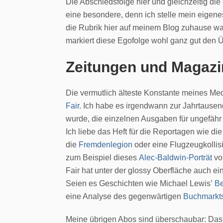
Die Abschiedsfolge hier und gleichzeitig die 
eine besondere, denn ich stelle mein eigen
die Rubrik hier auf meinem Blog zuhause wa
markiert diese Egofolge wohl ganz gut den
Zeitungen und Magazi
Die vermutlich älteste Konstante meines M
Fair
. Ich habe es irgendwann zur Jahrtause
wurde, die einzelnen Ausgaben für ungefäh
Ich liebe das Heft für die Reportagen wie d
die
Fremdenlegion
oder eine Flugzeugkollis
zum Beispiel dieses
Alec-Baldwin-Porträt
vo
Fair hat unter der glossy Oberfläche auch ei
Seien es Geschichten wie Michael Lewis’
Be
eine Analyse des gegenwärtigen
Buchmarkt
Meine übrigen Abos sind überschaubar: D