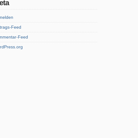
eta
melden
trags-Feed
mmentar-Feed
rdPress.org