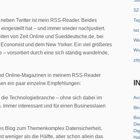
Sü
SZ
Tag
e neben Twitter ist mein RSS-Reader. Beides
g eingestellt hat – und immer wieder nachjustiert.
taz
eiten von Zeit Online und Sueddeutsche.de, bei
Was
Economist und dem New Yorker. Ein viel größeres
Wol
e – vorsortiert durch eine sich ständig wandelnde,
zitt
s und Online-Magazinen in meinem RSS-Reader
I
essen ein paar einzelne Empfehlungen:
Arc
 die Technologiebranche – ohne sich dabei im
n. Immer interessant und für einen Businesslaien
Blo
Bü
Die
tes Blog zum Themenkomplex Datensicherheit,
Dig
t weniger als die Hälfte, aber schon allein das
Hal