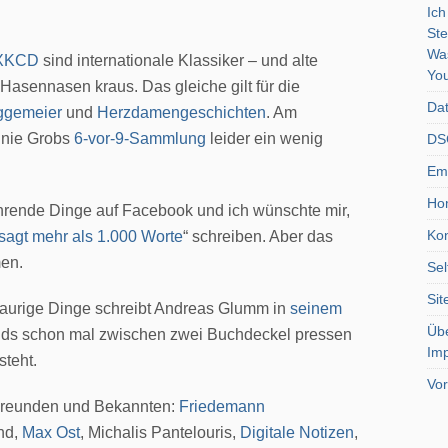
Ich
Ste
Wa
XKCD
sind internationale Klassiker – und alte
You
 Hasennasen kraus. Das gleiche gilt für die
Dat
ggemeier
und
Herzdamengeschichten
. Am
onnie Grobs
6-vor-9-Sammlung
leider ein wenig
DSG
Emo
Ho
ührende Dinge auf Facebook und ich wünschte mir,
Kon
sagt mehr als 1.000 Worte
“ schreiben. Aber das
men.
Sel
Si
raurige Dinge schreibt Andreas Glumm in
seinem
Üb
lands schon mal zwischen zwei Buchdeckel pressen
Im
steht.
Vor
 Freunden und Bekannten:
Friedemann
end,
Max Ost
, Michalis Pantelouris,
Digitale Notizen
,