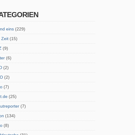
ATEGORIEN
nd eins
(229)
 Zeit
(15)
Z
(9)
ter
(6)
D
(2)
O
(2)
ro
(7)
zt.de
(25)
utreporter
(7)
on
(134)
do
(8)