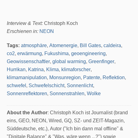
Interview & Text:
Christoph Koch
Erschienen in:
NEON
Tags:
atmosphäre
,
Atomenergie
,
Bill Gates
,
caldeira
,
co2
,
erwärmung
,
Fukushima
,
geoengineering
,
Geowissenschaftler
,
global warming
,
Greenfinger
,
Hurrikan
,
Katrina
,
Klima
,
klimaforscher
,
klimamanipulation
,
Monsunregion
,
Patente
,
Reflektion
,
schwefel
,
Schwefelschicht
,
Sonnenlicht
,
Sonnenreflektoren
,
Sonnenstrahlen
,
Wolke
About the Author
: Christoph Koch ist Journalist (brand
eins, GEO, NEON, Wired, GQ, SZ- und ZEIT-Magazin,
Süddeutsche, etc.), Autor ("Ich bin dann mal offline" &
"Digitale Balance" & "Was, wäre wenn ...?") sowie