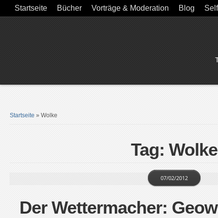
Startseite
Bücher
Vorträge & Moderation
Blog
Sel
Startseite
»
Wolke
Tag: Wolke
07/02/2012
Der Wettermacher: Geowi