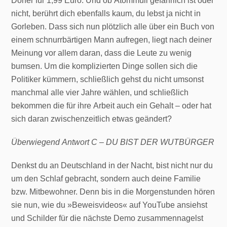
Döner für 1,99 Euro. Und ob Atommüll gefährlich ist oder
nicht, berührt dich ebenfalls kaum, du lebst ja nicht in
Gorleben. Dass sich nun plötzlich alle über ein Buch von
einem schnurrbärtigen Mann aufregen, liegt nach deiner
Meinung vor allem daran, dass die Leute zu wenig
bumsen. Um die komplizierten Dinge sollen sich die
Politiker kümmern, schließlich gehst du nicht umsonst
manchmal alle vier Jahre wählen, und schließlich
bekommen die für ihre Arbeit auch ein Gehalt – oder hat
sich daran zwischenzeitlich etwas geändert?
Überwiegend Antwort C – DU BIST DER WUTBÜRGER
Denkst du an Deutschland in der Nacht, bist nicht nur du
um den Schlaf gebracht, sondern auch deine Familie
bzw. Mitbewohner. Denn bis in die Morgenstunden hören
sie nun, wie du »Beweisvideos« auf YouTube ansiehst
und Schilder für die nächste Demo zusammennagelst