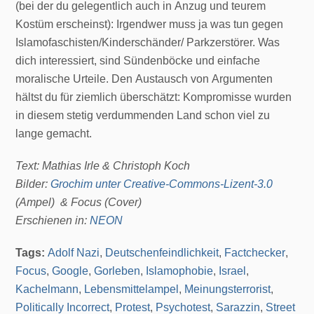
(bei der du gelegentlich auch in Anzug und teurem
Kostüm erscheinst): Irgendwer muss ja was tun gegen
Islamofaschisten/Kinderschänder/ Parkzerstörer. Was
dich interessiert, sind Sündenböcke und einfache
moralische Urteile. Den Austausch von Argumenten
hältst du für ziemlich überschätzt: Kompromisse wurden
in diesem stetig verdummenden Land schon viel zu
lange gemacht.
Text: Mathias Irle & Christoph Koch
Bilder:
Grochim unter Creative-Commons-Lizent-3.0
(Ampel) & Focus (Cover)
Erschienen in:
NEON
Tags:
Adolf Nazi
,
Deutschenfeindlichkeit
,
Factchecker
,
Focus
,
Google
,
Gorleben
,
Islamophobie
,
Israel
,
Kachelmann
,
Lebensmittelampel
,
Meinungsterrorist
,
Politically Incorrect
,
Protest
,
Psychotest
,
Sarazzin
,
Street