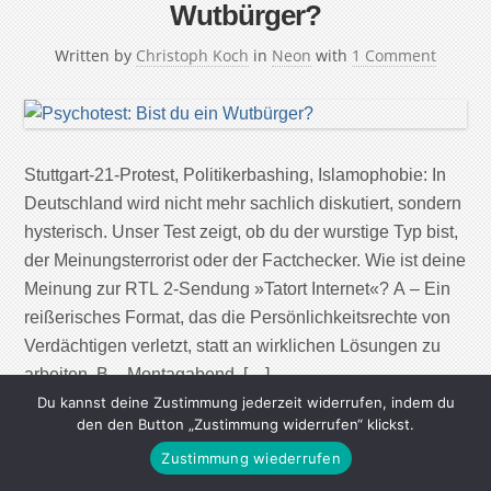
Wutbürger?
Written by
Christoph Koch
in
Neon
with
1 Comment
Stuttgart-21-Protest, Politikerbashing, Islamophobie: In
Deutschland wird nicht mehr sachlich diskutiert, sondern
hysterisch. Unser Test zeigt, ob du der wurstige Typ bist,
der Meinungsterrorist oder der Factchecker. Wie ist deine
Meinung zur RTL 2-Sendung »Tatort Internet«? A – Ein
reißerisches Format, das die Persönlichkeitsrechte von
Verdächtigen verletzt, statt an wirklichen Lösungen zu
arbeiten. B – Montagabend, […]
Du kannst deine Zustimmung jederzeit widerrufen, indem du
den den Button „Zustimmung widerrufen“ klickst.
Continue Reading
Zustimmung wiederrufen