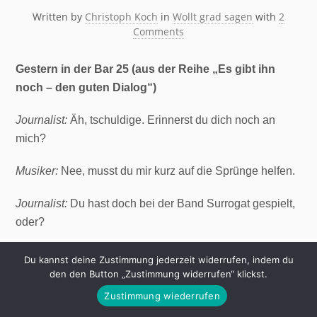
Written by
Christoph Koch
in
Wollt grad sagen
with
2
Comments
Gestern in der Bar 25 (aus der Reihe „Es gibt ihn
noch – den guten Dialog“)
Journalist:
Äh, tschuldige. Erinnerst du dich noch an
mich?
Musiker:
Nee, musst du mir kurz auf die Sprünge helfen.
Journalist:
Du hast doch bei der Band Surrogat gespielt,
oder?
Musiker:
Ja.
Du kannst deine Zustimmung jederzeit widerrufen, indem du
den den Button „Zustimmung widerrufen“ klickst.
Journalist:
Und die waren doch bei dem Label kitty-yo,
Zustimmung wiederrufen
oder?