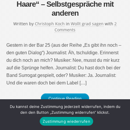
Haare“ – Selbstgespräche mit
anderen
Written by
Christoph Koch
in
Wollt grad sagen
with
2
Comments
Gestern in der Bar 25 (aus der Reihe „Es gibt ihn noch –
den guten Dialog“) Journalist: Äh, tschuldige. Erinnerst
du dich noch an mich? Musiker: Nee, musst du mir kurz
auf die Sprünge helfen. Journalist: Du hast doch bei der
Band Surrogat gespielt, oder? Musiker: Ja. Journalist:
Und die waren doch bei dem Label […]
Continue Reading
Du kannst deine Zustimmung jederzeit widerrufen, indem du
den den Button „Zustimmung widerrufen“ klickst.
Zustimmung wiederrufen