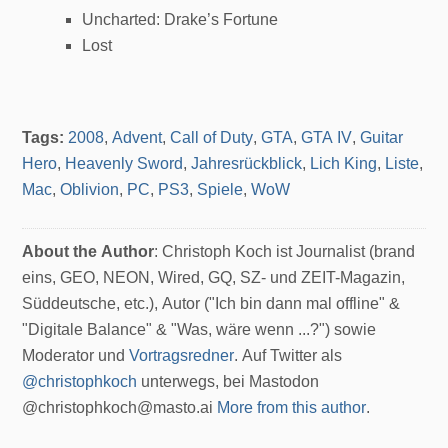
Uncharted: Drake’s Fortune
Lost
Tags:
2008
,
Advent
,
Call of Duty
,
GTA
,
GTA IV
,
Guitar
Hero
,
Heavenly Sword
,
Jahresrückblick
,
Lich King
,
Liste
,
Mac
,
Oblivion
,
PC
,
PS3
,
Spiele
,
WoW
About the Author
: Christoph Koch ist Journalist (brand
eins, GEO, NEON, Wired, GQ, SZ- und ZEIT-Magazin,
Süddeutsche, etc.), Autor ("Ich bin dann mal offline" &
"Digitale Balance" & "Was, wäre wenn ...?") sowie
Moderator und
Vortragsredner
. Auf Twitter als
@christophkoch
unterwegs, bei Mastodon
@christophkoch@masto.ai
More from this author
.