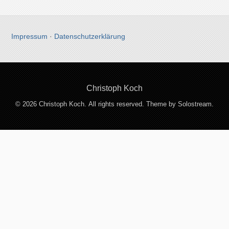
Impressum
·
Datenschutzerklärung
Christoph Koch
© 2026 Christoph Koch. All rights reserved.
Theme by Solostream
.
Entdecke mehr von Christoph
Koch
Jetzt abonnieren, um weiterzulesen und auf das gesamte
Archiv zuzugreifen.
Gib deine E-Mail-Adresse ein ...