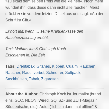
»zu exakt dem selben Preis wie die kleinen«. Noch mehr
wundert ihn, dass diese dann nicht alle rauchen. Meist
drückt er sie vor dem letzten Drittel aus und sagt: »Ab der
Schrift ist Gift.«
Er hört auf, wenn … seine Krankenkasse den
Raucherzuschlag erhöht.
Text: Mathias Irle & Christoph Koch
Erschienen in: Die Zeit
Tags:
Drehtabak
,
Gitanes
,
Kippen
,
Qualm
,
Rauchen
,
Raucher
,
Rauchverbot
,
Schnorrer
,
Softpack
,
Steckhülsen
,
Tabak
,
Zigaretten
About the Author
: Christoph Koch ist Journalist (brand
eins, GEO, NEON, Wired, GQ, SZ- und ZEIT-Magazin,
Süddeutsche, etc.), Autor ("Ich bin dann mal offline" &