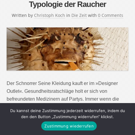
Typologie der Raucher
Written by
Christoph Koch
in
Die Zeit
with
0 Comments
Der Schnorrer Seine Kleidung kauft er im »Designer
Outlet«. Gesundheitsratschläge holt er sich von
befreundeten Medizinern auf Partys. Immer wenn die
Zigarettenpreise steigen, hat er »eigentlich gerade
Du kannst deine Zustimmung jederzeit widerrufen, indem du
aufgehört«. »Eine letzte noch« ist ein beliebter Satz,
den den Button „Zustimmung widerrufen“ klickst.
wenn er zum zehnten Mal nach einer Zigarette fragt. Hört
Zustimmung wiederrufen
man von ihm nichts, ist es in der Regel September. […]