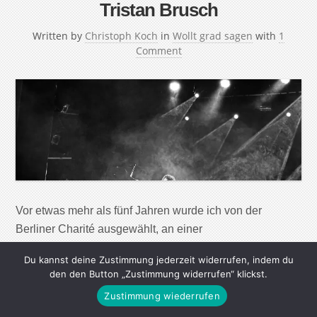
Tristan Brusch
Written by
Christoph Koch
in
Wollt grad sagen
with
1
Comment
Vor etwas mehr als fünf Jahren wurde ich von der
Berliner Charité ausgewählt, an einer
Langzeitgesundheitsstudie teilzunehmen. Alle fünf Jahre
Du kannst deine Zustimmung jederzeit widerrufen, indem du
werde ich jetzt gesundheitlich durchgecheckt,
den den Button „Zustimmung widerrufen“ klickst.
beantworte Fragen zu meinem Lebenswandel,
Zustimmung wiederrufen
Ernährung, Bewegung und so weiter. Wenn ich