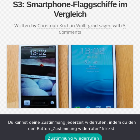
S3: Smartphone-Flaggschiffe im
Vergleich
Written by
Christoph Koch
in
Wollt grad sagen
with
5
Comments
Ganz früher hieß es „Beatles oder Stones?“, später dann
Du kannst deine Zustimmung jederzeit widerrufen, indem du den
den Button „Zustimmung widerrufen“ klickst.
„Geha oder Pelikan?“. Heute ist die Frage, an der sich
die Geister scheiden „iPhone oder Android?“ Ich habe
Zustimmung wiederrufen