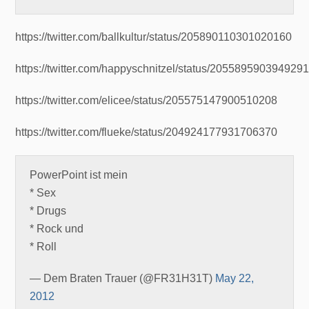
https://twitter.com/ballkultur/status/205890110301020160
https://twitter.com/happyschnitzel/status/205589590394929
https://twitter.com/elicee/status/205575147900510208
https://twitter.com/flueke/status/204924177931706370
PowerPoint ist mein
* Sex
* Drugs
* Rock und
* Roll
— Dem Braten Trauer (@FR31H31T)
May 22,
2012