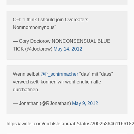
OH: "I think I should join Overeaters
Nomnomnomynous"
— Cory Doctorow NONCONSENSUAL BLUE
TICK (@doctorow)
May 14, 2012
Wenn selbst
@fr_schirrmacher
"das" mit "dass"
verwechselt, können wir wohl endlich alle
durchatmen.
— Jonathan (@RJonathan)
May 9, 2012
https://twitter.com/nichtstefanraab/status/200253646116618