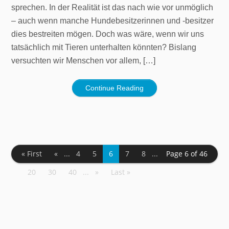
sprechen. In der Realität ist das nach wie vor unmöglich
– auch wenn manche Hundebesitzerinnen und -besitzer
dies bestreiten mögen. Doch was wäre, wenn wir uns
tatsächlich mit Tieren unterhalten könnten? Bislang
versuchten wir Menschen vor allem, […]
Continue Reading
« First
«
...
4
5
6
7
8
...
Page 6 of 46
20
30
40
...
»
Last »