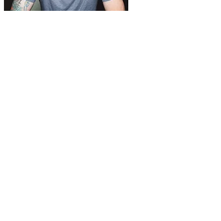
Blume, Roboter, Ahornblatt: Der Kanadier Keith Anderson
lässt sich jedes Jahr eine Zeichnung seines Sohnes auf den
Arm tätowieren – und wurde damit zum Internetphänomen.
Ein Gespräch über das Leben in Bildern. Ihr rechter Arm ist
überzogen mit Zeichnungen Ihres Sohnes Kai, der heute elf
ist. Man sieht kaum noch eine freie Stelle. Machen Sie […]
Continue Reading
MEINE BÜCHER