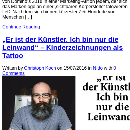
von Domino’s 2018 in einer Marketing-Aktion jedem, der sich
das Markenlogo an einer „sichtbaren Körperstelle“ tätowieren
ließ. Nachdem sich binnen kürzester Zeit Hunderte von
Menschen […]
Continue Reading
„Er ist der Künstler. Ich bin nur die
Leinwand“ – Kinderzeichnungen als
Tattoo
Written by
Christoph Koch
on
15/07/2016
in
Nido
with
0
Comments