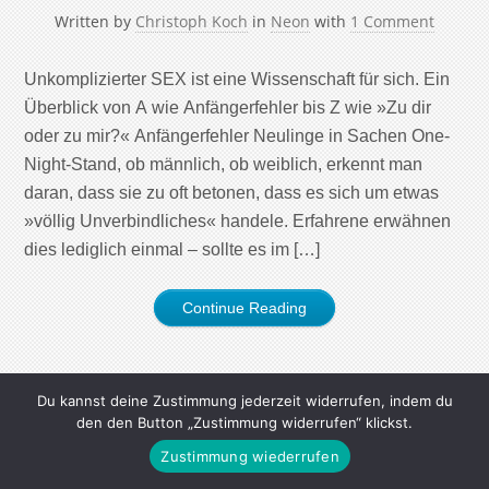
Written by
Christoph Koch
in
Neon
with
1 Comment
Unkomplizierter SEX ist eine Wissenschaft für sich. Ein
Überblick von A wie Anfängerfehler bis Z wie »Zu dir
oder zu mir?« Anfängerfehler Neulinge in Sachen One-
Night-Stand, ob männlich, ob weiblich, erkennt man
daran, dass sie zu oft betonen, dass es sich um etwas
»völlig Unverbindliches« handele. Erfahrene erwähnen
dies lediglich einmal – sollte es im […]
Continue Reading
Du kannst deine Zustimmung jederzeit widerrufen, indem du
den den Button „Zustimmung widerrufen“ klickst.
26/03/2008
Zustimmung wiederrufen